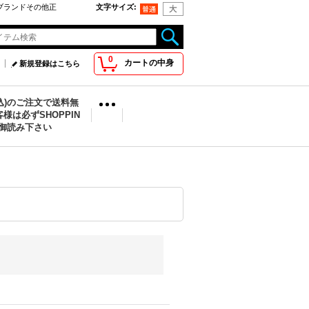
oo取扱ブランドその他正
文字サイズ
:
0
カートの中身
新規登録はこちら
税込)のご注文で送料無
様は必ずSHOPPIN
を御読み下さい