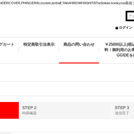
VER,PHINGERIN,ssstein,tenhalf,TAKAHIROMIYASHITATheSoloist.kookyz
ログイン
グカート
特定商取引法表示
商品の問い合わせ
￥25000以上(
料！御利用のお客
GGIDE
STEP 2
STEP 3
内容確認
送信完了