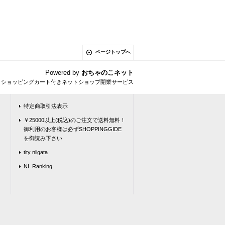
ページトップへ
Powered by
おちゃのこネット
とショッピングカート付きネットショップ開業サービス
特定商取引法表示
￥25000以上(税込)のご注文で送料無料！
御利用のお客様は必ずSHOPPINGGIDE
を御読み下さい
tity niigata
NL Ranking