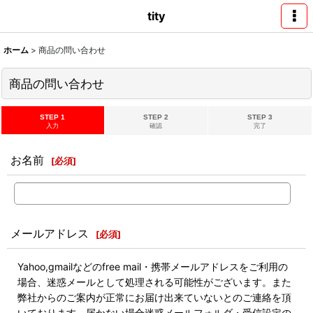
tity
ホーム
>
商品の問い合わせ
商品の問い合わせ
STEP 1
STEP 2
STEP 3
入力
確認
完了
お名前
[
必須
]
メールアドレス
[
必須
]
Yahoo,gmailなどのfree mail・携帯メールアドレスをご利用の
場合、迷惑メールとして処理される可能性がございます。また
弊社からのご案内が正常にお届け出来ていないとのご連絡を頂
いております。届かない場合迷惑メールフォルダ・受信設定の