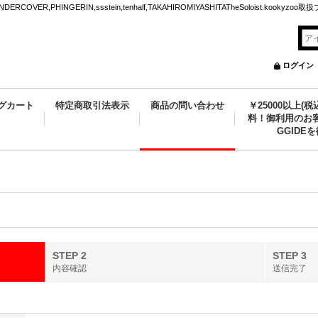
VER,PHINGERIN,ssstein,tenhalf,TAKAHIROMIYASHITATheSoloist.kookyz
ログイン
グカート
特定商取引法表示
商品の問い合わせ
￥25000以上(
料！御利用のお客
GGIDE
STEP 2
STEP 3
内容確認
送信完了