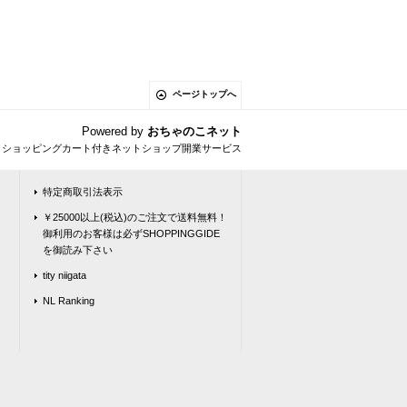
ページトップへ
Powered by
おちゃのこネット
とショッピングカート付きネットショップ開業サービス
特定商取引法表示
￥25000以上(税込)のご注文で送料無料！
御利用のお客様は必ずSHOPPINGGIDE
を御読み下さい
tity niigata
NL Ranking