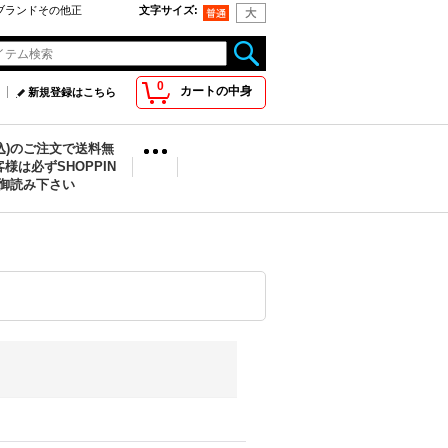
oo取扱ブランドその他正
文字サイズ
:
0
カートの中身
新規登録はこちら
税込)のご注文で送料無
様は必ずSHOPPIN
を御読み下さい