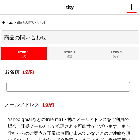
tity
ホーム
>
商品の問い合わせ
商品の問い合わせ
STEP 1
STEP 2
STEP 3
入力
確認
完了
お名前
[
必須
]
メールアドレス
[
必須
]
Yahoo,gmailなどのfree mail・携帯メールアドレスをご利用の
場合、迷惑メールとして処理される可能性がございます。また
弊社からのご案内が正常にお届け出来ていないとのご連絡を頂
いております。届かない場合迷惑メールフォルダ・受信設定の