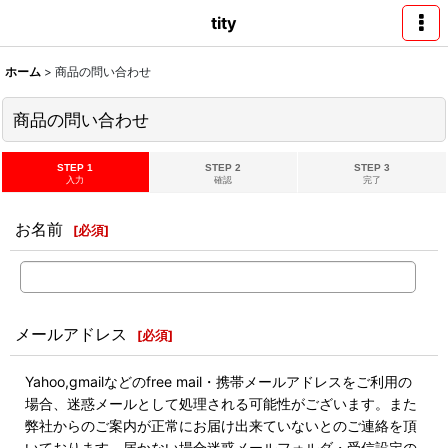
tity
ホーム
>
商品の問い合わせ
商品の問い合わせ
STEP 1
STEP 2
STEP 3
入力
確認
完了
お名前
[
必須
]
メールアドレス
[
必須
]
Yahoo,gmailなどのfree mail・携帯メールアドレスをご利用の
場合、迷惑メールとして処理される可能性がございます。また
弊社からのご案内が正常にお届け出来ていないとのご連絡を頂
いております。届かない場合迷惑メールフォルダ・受信設定の