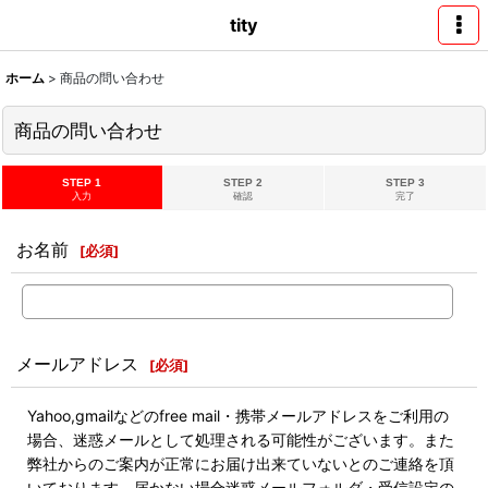
tity
ホーム
>
商品の問い合わせ
商品の問い合わせ
STEP 1
STEP 2
STEP 3
入力
確認
完了
お名前
[
必須
]
メールアドレス
[
必須
]
Yahoo,gmailなどのfree mail・携帯メールアドレスをご利用の
場合、迷惑メールとして処理される可能性がございます。また
弊社からのご案内が正常にお届け出来ていないとのご連絡を頂
いております。届かない場合迷惑メールフォルダ・受信設定の