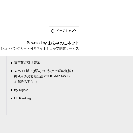
ページトップへ
Powered by
おちゃのこネット
とショッピングカート付きネットショップ開業サービス
特定商取引法表示
￥25000以上(税込)のご注文で送料無料！
御利用のお客様は必ずSHOPPINGGIDE
を御読み下さい
tity niigata
NL Ranking