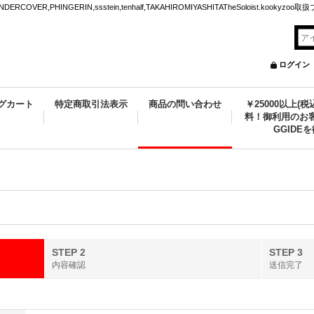
VER,PHINGERIN,ssstein,tenhalf,TAKAHIROMIYASHITATheSoloist.kookyz
ログイン
グカート
特定商取引法表示
商品の問い合わせ
￥25000以上(
料！御利用のお客
GGIDE
STEP 2
STEP 3
内容確認
送信完了