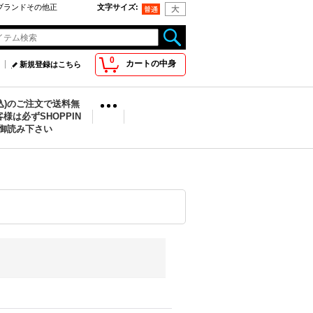
oo取扱ブランドその他正
文字サイズ
:
0
カートの中身
新規登録はこちら
税込)のご注文で送料無
様は必ずSHOPPIN
を御読み下さい