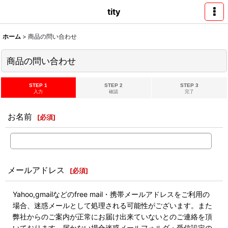
tity
ホーム
>
商品の問い合わせ
商品の問い合わせ
STEP 1
STEP 2
STEP 3
入力
確認
完了
お名前
[
必須
]
メールアドレス
[
必須
]
Yahoo,gmailなどのfree mail・携帯メールアドレスをご利用の
場合、迷惑メールとして処理される可能性がございます。また
弊社からのご案内が正常にお届け出来ていないとのご連絡を頂
いております。届かない場合迷惑メールフォルダ・受信設定の