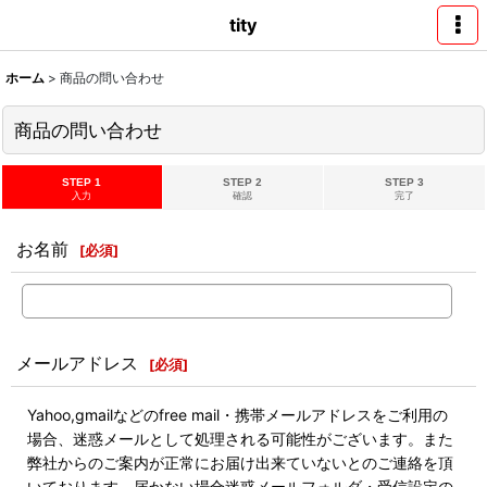
tity
ホーム
>
商品の問い合わせ
商品の問い合わせ
STEP 1
STEP 2
STEP 3
入力
確認
完了
お名前
[
必須
]
メールアドレス
[
必須
]
Yahoo,gmailなどのfree mail・携帯メールアドレスをご利用の
場合、迷惑メールとして処理される可能性がございます。また
弊社からのご案内が正常にお届け出来ていないとのご連絡を頂
いております。届かない場合迷惑メールフォルダ・受信設定の