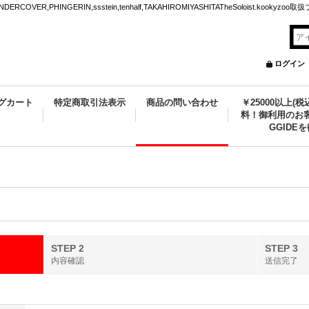
VER,PHINGERIN,ssstein,tenhalf,TAKAHIROMIYASHITATheSoloist.kookyz
ログイン
グカート
特定商取引法表示
商品の問い合わせ
￥25000以上(
料！御利用のお客
GGIDE
STEP 2
STEP 3
内容確認
送信完了