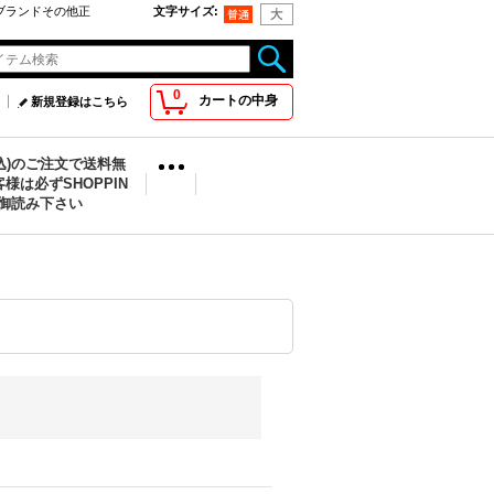
oo取扱ブランドその他正
文字サイズ
:
0
カートの中身
新規登録はこちら
税込)のご注文で送料無
様は必ずSHOPPIN
を御読み下さい