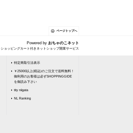
ページトップへ
Powered by
おちゃのこネット
とショッピングカート付きネットショップ開業サービス
特定商取引法表示
￥25000以上(税込)のご注文で送料無料！
御利用のお客様は必ずSHOPPINGGIDE
を御読み下さい
tity niigata
NL Ranking