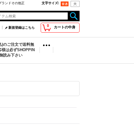
oo取扱ブランドその他正
文字サイズ
:
0
カートの中身
新規登録はこちら
税込)のご注文で送料無
様は必ずSHOPPIN
を御読み下さい