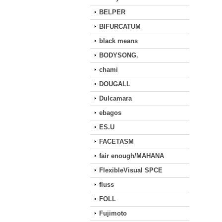
BELPER
BIFURCATUM
black means
BODYSONG.
chami
DOUGALL
Dulcamara
ebagos
ES.U
FACETASM
fair enough/MAHANA
FlexibleVisual SPCE
fluss
FOLL
Fujimoto