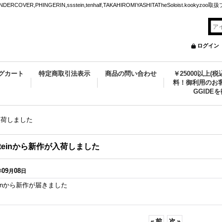
VER,PHINGERIN,ssstein,tenhalf,TAKAHIROMIYASHITATheSoloist.kookyz
ログイン
グカート
特定商取引法表示
商品の問い合わせ
￥25000以上(
料！御利用のお客
GGIDE
が入荷しました
steinから新作が入荷しました
09
08
年
月
日
teinから新作が届きました
«
前
次
»