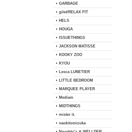
GARBAGE
gilet/RELAX FIT
HELS
HOUGA
ISSUETHINGS
JACKSON MATISSE
KOOKY ZOO
KYOU
Lesca LUNETIER
LITTLE BEDROOM
MARQUEE PLAYER
Mediam
MIDTHINGS
mister it.
naokitomizuka
Naughty’z ✕ WELLDER