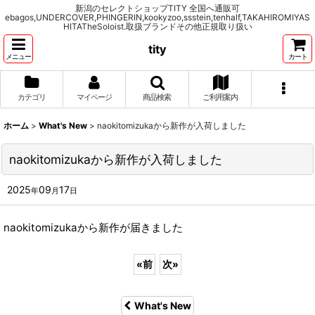
新潟のセレクトショップTITY 全国へ通販可
ebagos,UNDERCOVER,PHINGERIN,kookyzoo,ssstein,tenhalf,TAKAHIROMIYAS
HITATheSoloist.取扱ブランドその他正規取り扱い
tity
メニュー
カート
カテゴリ
マイページ
商品検索
ご利用案内
ホーム
>
What's New
>
naokitomizukaから新作が入荷しました
naokitomizukaから新作が入荷しました
2025
09
17
年
月
日
naokitomizukaから新作が届きました
«
前
次
»
What's New