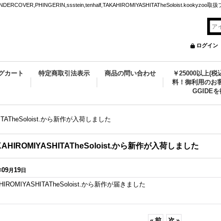
VER,PHINGERIN,ssstein,tenhalf,TAKAHIROMIYASHITATheSoloist.kookyz
ログイン
グカート
特定商取引法表示
商品の問い合わせ
￥25000以上(
料！御利用のお客
GGIDE
HITATheSoloist.から新作が入荷しました
KAHIROMIYASHITATheSoloist.から新作が入荷しました
09
19
年
月
日
HIROMIYASHITATheSoloist.から新作が届きました
«
前
次
»