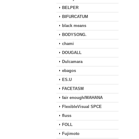
BELPER
BIFURCATUM
black means
BODYSONG.
chami
DOUGALL
Dulcamara
ebagos
ES.U
FACETASM
fair enough/MAHANA
FlexibleVisual SPCE
fluss
FOLL
Fujimoto