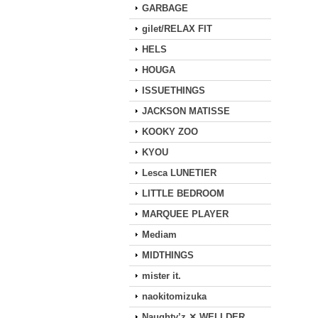
GARBAGE
gilet/RELAX FIT
HELS
HOUGA
ISSUETHINGS
JACKSON MATISSE
KOOKY ZOO
KYOU
Lesca LUNETIER
LITTLE BEDROOM
MARQUEE PLAYER
Mediam
MIDTHINGS
mister it.
naokitomizuka
Naughty’z ✕ WELLDER