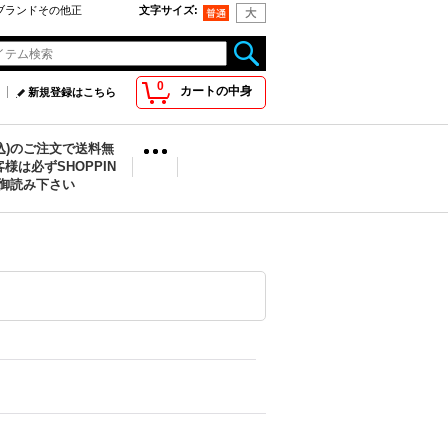
oo取扱ブランドその他正
文字サイズ
:
0
カートの中身
新規登録はこちら
税込)のご注文で送料無
様は必ずSHOPPIN
を御読み下さい