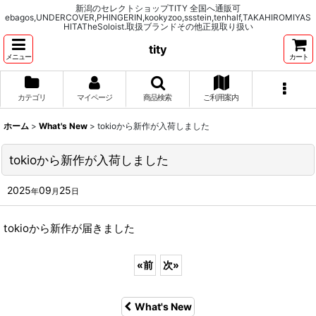
新潟のセレクトショップTITY 全国へ通販可
ebagos,UNDERCOVER,PHINGERIN,kookyzoo,ssstein,tenhalf,TAKAHIROMIYAS
HITATheSoloist.取扱ブランドその他正規取り扱い
tity
メニュー
カート
カテゴリ
マイページ
商品検索
ご利用案内
ホーム
>
What's New
>
tokioから新作が入荷しました
tokioから新作が入荷しました
2025
09
25
年
月
日
tokioから新作が届きました
«
前
次
»
What's New