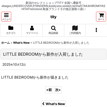
新潟のセレクトショップTITY 全国へ通販可
ebagos,UNDERCOVER,PHINGERIN,kookyzoo,ssstein,tenhalf,TAKAHIROMIYAS
HITATheSoloist.取扱ブランドその他正規取り扱い
tity
メニュー
カート
カテゴリ
マイページ
商品検索
ご利用案内
ホーム
>
What's New
>
LITTLE BEDROOMから新作が入荷しました
LITTLE BEDROOMから新作が入荷しました
2025
10
12
年
月
日
LITTLE BEDROOMから新作が届きました
«
前
次
»
What's New