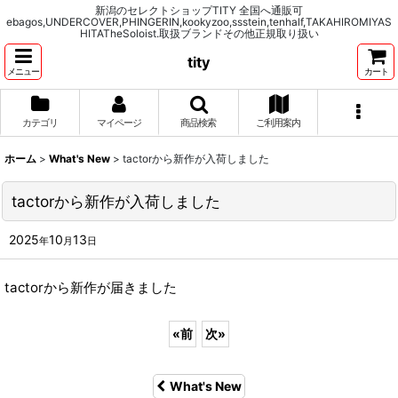
新潟のセレクトショップTITY 全国へ通販可
ebagos,UNDERCOVER,PHINGERIN,kookyzoo,ssstein,tenhalf,TAKAHIROMIYAS
HITATheSoloist.取扱ブランドその他正規取り扱い
tity
メニュー
カート
カテゴリ
マイページ
商品検索
ご利用案内
ホーム
>
What's New
>
tactorから新作が入荷しました
tactorから新作が入荷しました
2025
10
13
年
月
日
tactorから新作が届きました
«
前
次
»
What's New