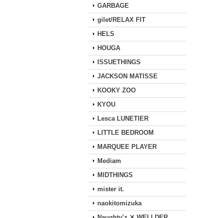
GARBAGE
gilet/RELAX FIT
HELS
HOUGA
ISSUETHINGS
JACKSON MATISSE
KOOKY ZOO
KYOU
Lesca LUNETIER
LITTLE BEDROOM
MARQUEE PLAYER
Mediam
MIDTHINGS
mister it.
naokitomizuka
Naughty’z ✕ WELLDER