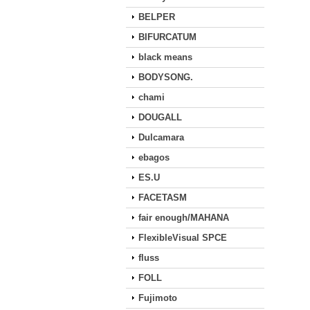
BELPER
BIFURCATUM
black means
BODYSONG.
chami
DOUGALL
Dulcamara
ebagos
ES.U
FACETASM
fair enough/MAHANA
FlexibleVisual SPCE
fluss
FOLL
Fujimoto