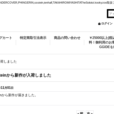
VER,PHINGERIN,ssstein,tenhalf,TAKAHIROMIYASHITATheSoloist.kookyz
ログイン
グカート
特定商取引法表示
商品の問い合わせ
￥25000以上(
料！御利用のお客
GGIDE
が入荷しました
steinから新作が入荷しました
11
01
年
月
日
teinから新作が届きました。
«
前
次
»