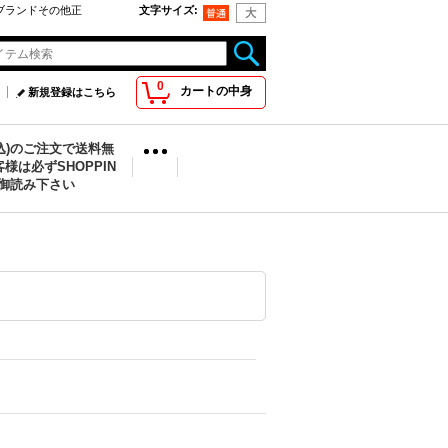
oo取扱ブランドその他正
文字サイズ
:
0
カートの中身
新規登録はこちら
税込)のご注文で送料無
様は必ずSHOPPIN
を御読み下さい