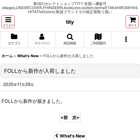
新潟のセレクトショップTITY 全国へ通販可
ebagos,UNDERCOVER,PHINGERIN,kookyzoo,ssstein,tenhalf,TAKAHIROMIYAS
HITATheSoloist.取扱ブランドその他正規取り扱い
tity
メニュー
カート
カテゴリ
マイページ
商品検索
ご利用案内
ホーム
>
What's New
>
FOLLから新作が入荷しました
FOLLから新作が入荷しました
2025
11
29
年
月
日
FOLLから新作が届きました。
«
前
次
»
What's New