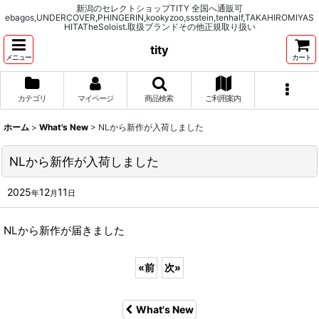
新潟のセレクトショップTITY 全国へ通販可
ebagos,UNDERCOVER,PHINGERIN,kookyzoo,ssstein,tenhalf,TAKAHIROMIYAS
HITATheSoloist.取扱ブランドその他正規取り扱い
tity
メニュー
カート
カテゴリ
マイページ
商品検索
ご利用案内
ホーム
>
What's New
>
NLから新作が入荷しました
NLから新作が入荷しました
2025
12
11
年
月
日
NLから新作が届きました
«
前
次
»
What's New