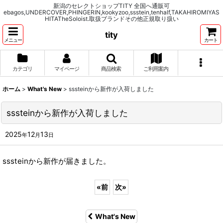
新潟のセレクトショップTITY 全国へ通販可
ebagos,UNDERCOVER,PHINGERIN,kookyzoo,ssstein,tenhalf,TAKAHIROMIYAS
HITATheSoloist.取扱ブランドその他正規取り扱い
tity
メニュー
カート
カテゴリ
マイページ
商品検索
ご利用案内
ホーム
>
What's New
>
sssteinから新作が入荷しました
sssteinから新作が入荷しました
2025
12
13
年
月
日
sssteinから新作が届きました。
«
前
次
»
What's New