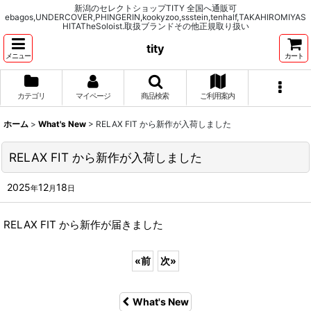
新潟のセレクトショップTITY 全国へ通販可
ebagos,UNDERCOVER,PHINGERIN,kookyzoo,ssstein,tenhalf,TAKAHIROMIYAS
HITATheSoloist.取扱ブランドその他正規取り扱い
tity
メニュー
カート
カテゴリ
マイページ
商品検索
ご利用案内
ホーム
>
What's New
>
RELAX FIT から新作が入荷しました
RELAX FIT から新作が入荷しました
2025
12
18
年
月
日
RELAX FIT から新作が届きました
«
前
次
»
What's New