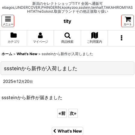
新潟のセレクトショップTITY 全国へ通販可
ebagos,UNDERCOVER,PHINGERIN,kookyzoo,ssstein,tenhalf,TAKAHIROMIYAS
HITATheSoloist.取扱ブランドその他正規取り扱い
tity
メニュー
カート
カテゴリ
マイページ
商品検索
ご利用案内
ホーム
>
What's New
>
sssteinから新作が入荷しました
sssteinから新作が入荷しました
2025
12
20
年
月
日
sssteinから新作が届きました
«
前
次
»
What's New