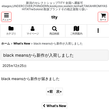
新潟のセレクトショップTITY 全国へ通販可
ebagos,UNDERCOVER,PHINGERIN,kookyzoo,ssstein,tenhalf,TAKAHIROMIYAS
HITATheSoloist.取扱ブランドその他正規取り扱い
tity
メニュー
カート
カテゴリ
マイページ
商品検索
ご利用案内
ホーム
>
What's New
>
black meansから新作が入荷しました
black meansから新作が入荷しました
2025
12
25
年
月
日
black meansから新作が届きました
«
前
次
»
What's New