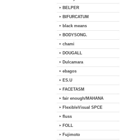
BELPER
BIFURCATUM
black means
BODYSONG.
chami
DOUGALL
Dulcamara
ebagos
ES.U
FACETASM
fair enough/MAHANA
FlexibleVisual SPCE
fluss
FOLL
Fujimoto