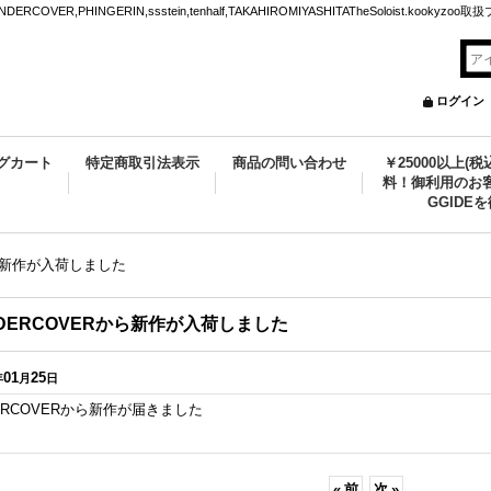
VER,PHINGERIN,ssstein,tenhalf,TAKAHIROMIYASHITATheSoloist.kookyz
ログイン
グカート
特定商取引法表示
商品の問い合わせ
￥25000以上(
料！御利用のお客
GGIDE
から新作が入荷しました
DERCOVERから新作が入荷しました
01
25
年
月
日
ERCOVERから新作が届きました
«
前
次
»