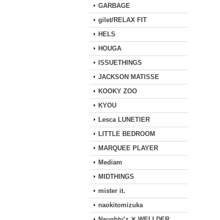
GARBAGE
gilet/RELAX FIT
HELS
HOUGA
ISSUETHINGS
JACKSON MATISSE
KOOKY ZOO
KYOU
Lesca LUNETIER
LITTLE BEDROOM
MARQUEE PLAYER
Mediam
MIDTHINGS
mister it.
naokitomizuka
Naughty’z ✕ WELLDER