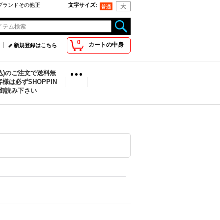
oo取扱ブランドその他正
文字サイズ
:
0
カートの中身
新規登録はこちら
税込)のご注文で送料無
様は必ずSHOPPIN
を御読み下さい