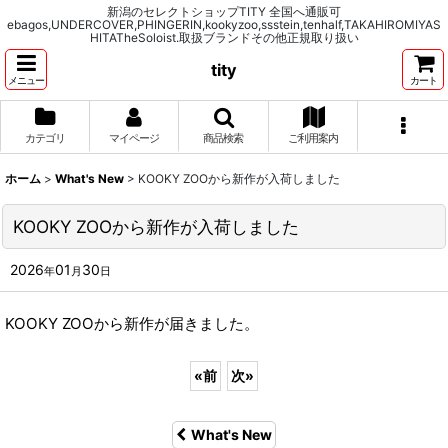
新潟のセレクトショップTITY 全国へ通販可
ebagos,UNDERCOVER,PHINGERIN,kookyzoo,ssstein,tenhalf,TAKAHIROMIYAS
HITATheSoloist.取扱ブランドその他正規取り扱い
tity
メニュー
カート
カテゴリ
マイページ
商品検索
ご利用案内
ホーム
>
What's New
>
KOOKY ZOOから新作が入荷しました
KOOKY ZOOから新作が入荷しました
2026
01
30
年
月
日
KOOKY ZOOから新作が届きました。
«
前
次
»
What's New