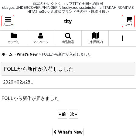
新潟のセレクトショップTITY 全国へ通販可
ebagos,UNDERCOVER,PHINGERIN,kookyzoo,ssstein,tenhalf,TAKAHIROMIYAS
HITATheSoloist.取扱ブランドその他正規取り扱い
tity
メニュー
カート
カテゴリ
マイページ
商品検索
ご利用案内
ホーム
>
What's New
>
FOLLから新作が入荷しました
FOLLから新作が入荷しました
2026
02
28
年
月
日
FOLLから新作が届きました
«
前
次
»
What's New