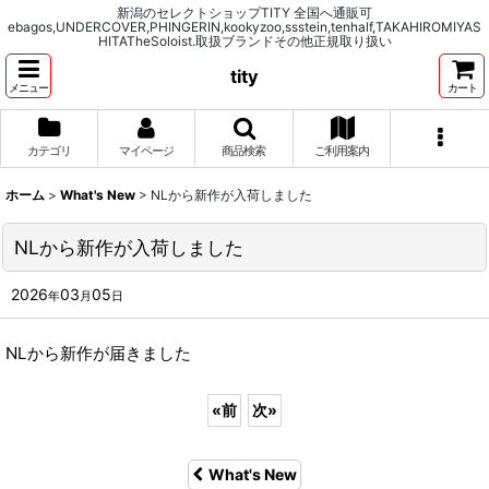
新潟のセレクトショップTITY 全国へ通販可
ebagos,UNDERCOVER,PHINGERIN,kookyzoo,ssstein,tenhalf,TAKAHIROMIYAS
HITATheSoloist.取扱ブランドその他正規取り扱い
tity
メニュー
カート
カテゴリ
マイページ
商品検索
ご利用案内
ホーム
>
What's New
>
NLから新作が入荷しました
NLから新作が入荷しました
2026
03
05
年
月
日
NLから新作が届きました
«
前
次
»
What's New