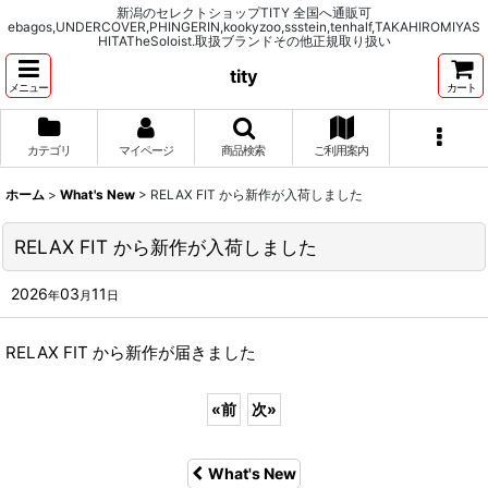
新潟のセレクトショップTITY 全国へ通販可
ebagos,UNDERCOVER,PHINGERIN,kookyzoo,ssstein,tenhalf,TAKAHIROMIYAS
HITATheSoloist.取扱ブランドその他正規取り扱い
tity
メニュー
カート
カテゴリ
マイページ
商品検索
ご利用案内
ホーム
>
What's New
>
RELAX FIT から新作が入荷しました
RELAX FIT から新作が入荷しました
2026
03
11
年
月
日
RELAX FIT から新作が届きました
«
前
次
»
What's New