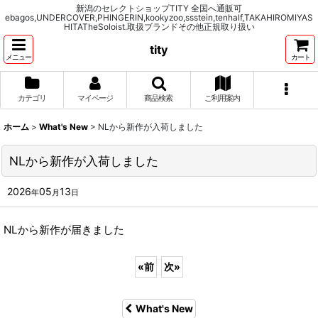
新潟のセレクトショップTITY 全国へ通販可
ebagos,UNDERCOVER,PHINGERIN,kookyzoo,ssstein,tenhalf,TAKAHIROMIYAS
HITATheSoloist.取扱ブランドその他正規取り扱い
tity
メニュー
カート
カテゴリ
マイページ
商品検索
ご利用案内
ホーム
>
What's New
>
NLから新作が入荷しました
NLから新作が入荷しました
2026
05
13
年
月
日
NLから新作が届きました
«
前
次
»
What's New