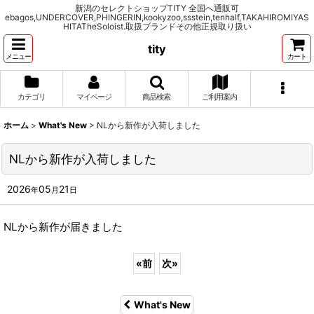
新潟のセレクトショップTITY 全国へ通販可
ebagos,UNDERCOVER,PHINGERIN,kookyzoo,ssstein,tenhalf,TAKAHIROMIYAS
HITATheSoloist.取扱ブランドその他正規取り扱い
tity
メニュー
カート
カテゴリ
マイページ
商品検索
ご利用案内
ホーム
>
What's New
>
NLから新作が入荷しました
NLから新作が入荷しました
2026
05
21
年
月
日
NLから新作が届きました
«
前
次
»
What's New