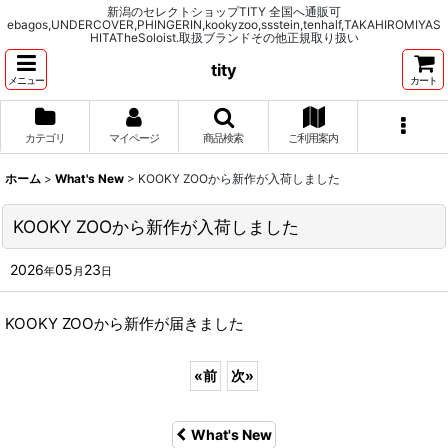
新潟のセレクトショップTITY 全国へ通販可
ebagos,UNDERCOVER,PHINGERIN,kookyzoo,ssstein,tenhalf,TAKAHIROMIYAS
HITATheSoloist.取扱ブランドその他正規取り扱い
tity
メニュー
カート
カテゴリ
マイページ
商品検索
ご利用案内
ホーム
>
What's New
>
KOOKY ZOOから新作が入荷しました
KOOKY ZOOから新作が入荷しました
2026
05
23
年
月
日
KOOKY ZOOから新作が届きました
«
前
次
»
What's New