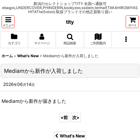
新潟のセレクトショップTITY 全国へ通販可
ebagos,UNDERCOVER,PHINGERIN,kookyzoo,ssstein,tenhalf,TAKAHIROMIYAS
HITATheSoloist.取扱ブランドその他正規取り扱い
tity
メニュー
カート
カテゴリ
マイページ
商品検索
ご利用案内
ホーム
>
What's New
>
Mediamから新作が入荷しました
Mediamから新作が入荷しました
2026
06
14
年
月
日
Mediamから新作が届きました
«
前
次
»
What's New