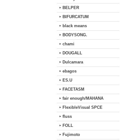
BELPER
BIFURCATUM
black means
BODYSONG.
chami
DOUGALL
Dulcamara
ebagos
ES.U
FACETASM
fair enough/MAHANA
FlexibleVisual SPCE
fluss
FOLL
Fujimoto