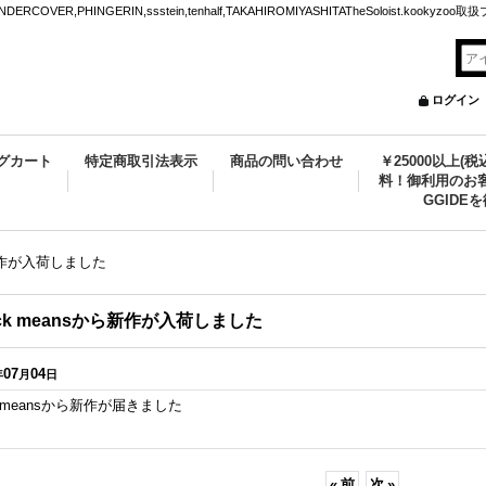
VER,PHINGERIN,ssstein,tenhalf,TAKAHIROMIYASHITATheSoloist.kookyz
ログイン
グカート
特定商取引法表示
商品の問い合わせ
￥25000以上(
料！御利用のお客
GGIDE
ら新作が入荷しました
ack meansから新作が入荷しました
07
04
年
月
日
ck meansから新作が届きました
«
前
次
»