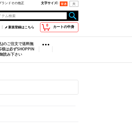
oo取扱ブランドその他正
文字サイズ
:
0
カートの中身
新規登録はこちら
税込)のご注文で送料無
様は必ずSHOPPIN
を御読み下さい