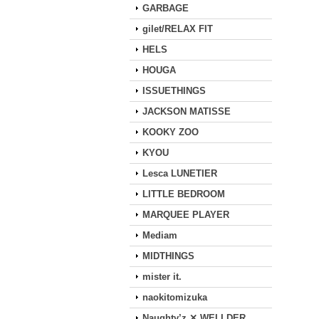
GARBAGE
gilet/RELAX FIT
HELS
HOUGA
ISSUETHINGS
JACKSON MATISSE
KOOKY ZOO
KYOU
Lesca LUNETIER
LITTLE BEDROOM
MARQUEE PLAYER
Mediam
MIDTHINGS
mister it.
naokitomizuka
Naughty’z ✕ WELLDER