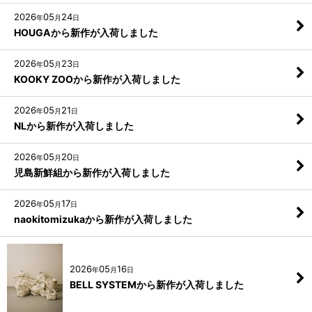
2026
05
24
年
月
日
HOUGAから新作が入荷しました
2026
05
23
年
月
日
KOOKY ZOOから新作が入荷しました
2026
05
21
年
月
日
NLから新作が入荷しました
2026
05
20
年
月
日
児島新鮮組から新作が入荷しました
2026
05
17
年
月
日
naokitomizukaから新作が入荷しました
2026
05
16
年
月
日
BELL SYSTEMから新作が入荷しました