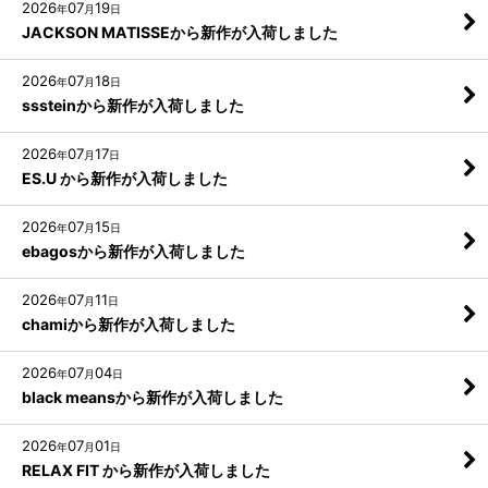
2026
07
19
年
月
日
JACKSON MATISSEから新作が入荷しました
2026
07
18
年
月
日
sssteinから新作が入荷しました
2026
07
17
年
月
日
ES.U から新作が入荷しました
2026
07
15
年
月
日
ebagosから新作が入荷しました
2026
07
11
年
月
日
chamiから新作が入荷しました
2026
07
04
年
月
日
black meansから新作が入荷しました
2026
07
01
年
月
日
RELAX FIT から新作が入荷しました