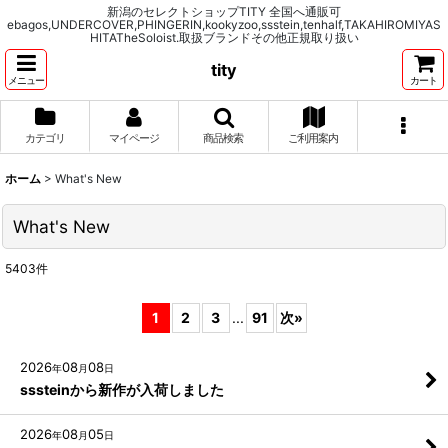
新潟のセレクトショップTITY 全国へ通販可
ebagos,UNDERCOVER,PHINGERIN,kookyzoo,ssstein,tenhalf,TAKAHIROMIYAS
HITATheSoloist.取扱ブランドその他正規取り扱い
tity
メニュー
カート
カテゴリ
マイページ
商品検索
ご利用案内
ホーム
>
What's New
What's New
5403
件
1
2
3
...
91
次
»
2026
08
08
年
月
日
sssteinから新作が入荷しました
2026
08
05
年
月
日