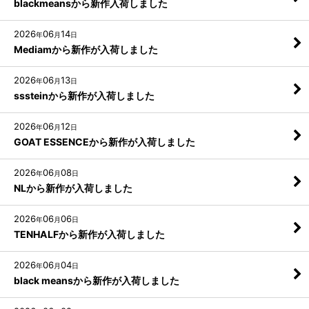
blackmeansから新作入荷しました
2026
06
14
年
月
日
Mediamから新作が入荷しました
2026
06
13
年
月
日
sssteinから新作が入荷しました
2026
06
12
年
月
日
GOAT ESSENCEから新作が入荷しました
2026
06
08
年
月
日
NLから新作が入荷しました
2026
06
06
年
月
日
TENHALFから新作が入荷しました
2026
06
04
年
月
日
black meansから新作が入荷しました