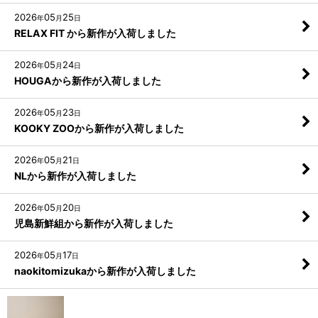
2026
05
25
年
月
日
RELAX FIT から新作が入荷しました
2026
05
24
年
月
日
HOUGAから新作が入荷しました
2026
05
23
年
月
日
KOOKY ZOOから新作が入荷しました
2026
05
21
年
月
日
NLから新作が入荷しました
2026
05
20
年
月
日
児島新鮮組から新作が入荷しました
2026
05
17
年
月
日
naokitomizukaから新作が入荷しました