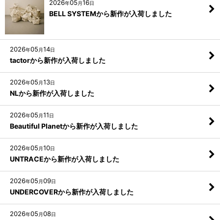
2026
05
16
年
月
日
BELL SYSTEMから新作が入荷しました
2026
05
14
年
月
日
tactorから新作が入荷しました
2026
05
13
年
月
日
NLから新作が入荷しました
2026
05
11
年
月
日
Beautiful Planetから新作が入荷しました
2026
05
10
年
月
日
UNTRACEから新作が入荷しました
2026
05
09
年
月
日
UNDERCOVERから新作が入荷しました
2026
05
08
年
月
日