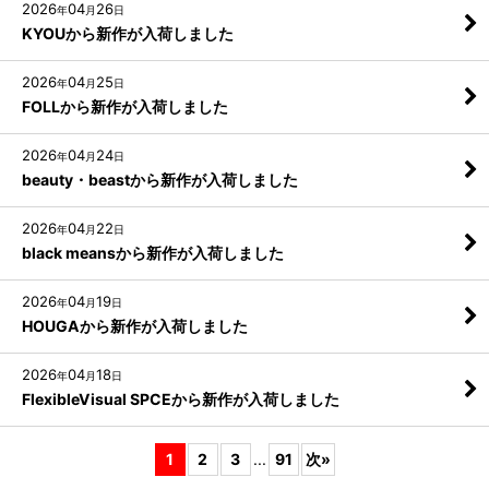
2026
04
26
年
月
日
KYOUから新作が入荷しました
2026
04
25
年
月
日
FOLLから新作が入荷しました
2026
04
24
年
月
日
beauty・beastから新作が入荷しました
2026
04
22
年
月
日
black meansから新作が入荷しました
2026
04
19
年
月
日
HOUGAから新作が入荷しました
2026
04
18
年
月
日
FlexibleVisual SPCEから新作が入荷しました
1
2
3
...
91
次
»