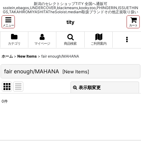
新潟のセレクトショップTITY 全国へ通販可
ssstein,ebagos,UNDERCOVER,blackmeans,kookyzoo,PHINGERIN,ISSUETHIN
GS,TAKAHIROMIYASHITATheSoloist.mediam取扱ブランドその他正規取り扱い
tity
メニュー
カート
カテゴリ
マイページ
商品検索
ご利用案内
ホーム
>
New Items
>
fair enough/MAHANA
fair enough/MAHANA
[
New Items
]
表示順変更
閉じる
0
件
表示数
:
並び順
:
絞り込む