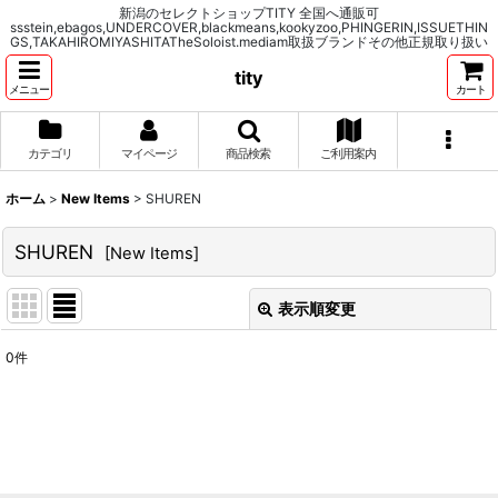
新潟のセレクトショップTITY 全国へ通販可
ssstein,ebagos,UNDERCOVER,blackmeans,kookyzoo,PHINGERIN,ISSUETHIN
GS,TAKAHIROMIYASHITATheSoloist.mediam取扱ブランドその他正規取り扱い
tity
メニュー
カート
カテゴリ
マイページ
商品検索
ご利用案内
ホーム
>
New Items
>
SHUREN
SHUREN
[
New Items
]
表示順変更
閉じる
0
件
表示数
:
並び順
:
絞り込む