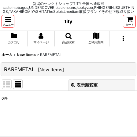
新潟のセレクトショップTITY 全国へ通販可
ssstein,ebagos,UNDERCOVER,blackmeans,kookyzoo,PHINGERIN,ISSUETHIN
GS,TAKAHIROMIYASHITATheSoloist.mediam取扱ブランドその他正規取り扱い
tity
メニュー
カート
カテゴリ
マイページ
商品検索
ご利用案内
ホーム
>
New Items
>
RAREMETAL
RAREMETAL
[
New Items
]
表示順変更
閉じる
0
件
表示数
:
並び順
:
絞り込む