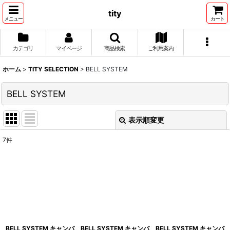
tity
メニュー
カート
カテゴリ
マイページ
商品検索
ご利用案内
ホーム
>
TITY SELECTION
>
BELL SYSTEM
BELL SYSTEM
表示順変更
閉じる
7
件
表示数
:
並び順
:
絞り込む
BELL SYSTEM キャンバ
BELL SYSTEM キャンバ
BELL SYSTEM キャンバ