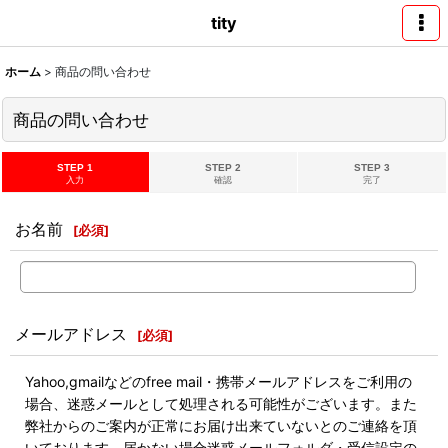
tity
ホーム
>
商品の問い合わせ
商品の問い合わせ
STEP 1
STEP 2
STEP 3
入力
確認
完了
お名前
[
必須
]
メールアドレス
[
必須
]
Yahoo,gmailなどのfree mail・携帯メールアドレスをご利用の
場合、迷惑メールとして処理される可能性がございます。また
弊社からのご案内が正常にお届け出来ていないとのご連絡を頂
いております。届かない場合迷惑メールフォルダ・受信設定の