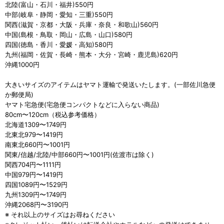
北陸(富山・石川・福井)550円
中部(岐阜・静岡・愛知・三重)550円
関西(滋賀・京都・大阪・兵庫・奈良・和歌山)560円
中国(島根・鳥取・岡山・広島・山口)580円
四国(徳島・香川・愛媛・高知)580円
九州(福岡・佐賀・長崎・熊本・大分・宮崎・鹿児島)620円
沖縄1000円
大きいサイズのアイテムはヤマト運輸で発送いたします。(一部佐川急便
か郵便局)
ヤマト宅急便(宅急便コンパクトなどに入らない商品)
80cm〜120cm（税込参考価格）
北海道1309〜1749円
北東北979〜1419円
南東北660円〜1001円
関東/信越/北陸/中部660円〜1001円(佐渡市は除く)
関西704円〜1111円
中国979円〜1419円
四国1089円〜1529円
九州1309円〜1749円
沖縄2068円〜3190円
※ それ以上のサイズはお尋ねください