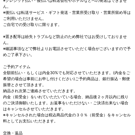
※クレジット払い・後払いは転送会社やホテルなどへの発送はできませ
ん。
※後払いは転送サービス・ギフト発送・営業所受け取り・営業所留め等は
ご利用いただけません。
ご自宅での受け取りに限ります。
※置き配等は紛失トラブルなど防止のため弊社ではお受けしておりませ
ん。
※確認事項などで弊社よりお電話させていただく場合がございますので予
めご了承下さい。
ご予約アイテム
全額前払い・もしくは内金30%でも対応させていただきます。(内金をご
希望の場合は事前にお申し付けください)ご予約商品は、銀行振込・郵便
振替とさせて頂きます。
納品され次第ご連絡させていただきます。
内金（前受金）をいれていただいている場合、納品後２ヶ月以内に残り
のご決済御願いたします。お返事をいただけない・ご決済出来ない場合
はキャンセルさせていただきます。
※キャンセルされた場合は税込商品代金の３０％（前受金）をキャンセル
料としてお支払いただきます。
交換・返品