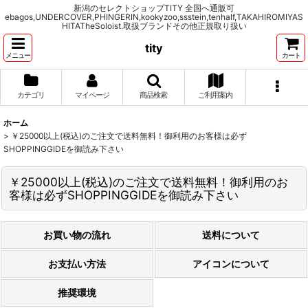
新潟のセレクトショップTITY 全国へ通販可
ebagos,UNDERCOVER,PHINGERIN,kookyzoo,ssstein,tenhalf,TAKAHIROMIYAS
HITATheSoloist.取扱ブランドその他正規取り扱い
tity
メニュー
カート
カテゴリ
マイページ
商品検索
ご利用案内
ホーム
>
￥25000以上(税込)のご注文で送料無料！御利用のお客様は必ず
SHOPPINGGIDEを御読み下さい
￥25000以上(税込)のご注文で送料無料！御利用のお
客様は必ずSHOPPINGGIDEを御読み下さい
お買い物の流れ
送料について
お支払い方法
アイコンについて
推奨環境