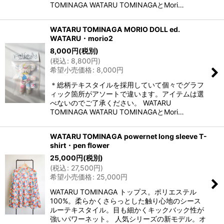
TOMINAGA WATARU TOMINAGAとMori…
WATARU TOMINAGA MORIO DOLL ed.
WATARU・morio2
8,000
円
(税別)
(
税込
:
8,800
円
)
希望小売価格
:
8,000
円
＊総柄テキスタイルを採用していて個々でグラフ
ィック箇所がアソートで違います。アイテムは選
べないのでご了承ください。 WATARU
TOMINAGA WATARU TOMINAGAとMori…
WATARU TOMINAGA powernet long sleeve T-
shirt・pen flower
25,000
円
(税別)
(
税込
:
27,500
円
)
希望小売価格
:
25,000
円
WATARU TOMINAGA トップス。ポリエステル
100%。柔らかくさらっとした触り心地のシース
ルーテキスタイル。目も細かくキックバック性が
強いパワーネット。 人気シリーズの新モデル。オ