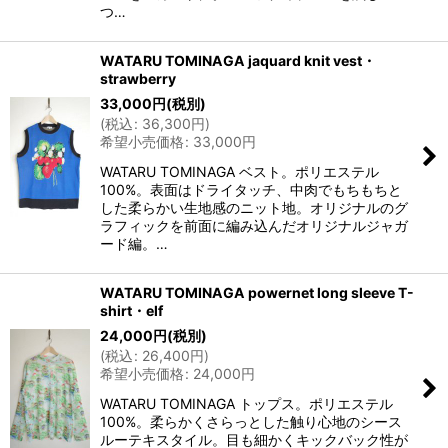
つ…
WATARU TOMINAGA jaquard knit vest・
strawberry
33,000
円
(税別)
(
税込
:
36,300
円
)
希望小売価格
:
33,000
円
WATARU TOMINAGA ベスト。ポリエステル
100%。表面はドライタッチ、中肉でもちもちと
した柔らかい生地感のニット地。オリジナルのグ
ラフィックを前面に編み込んだオリジナルジャガ
ード編。…
WATARU TOMINAGA powernet long sleeve T-
shirt・elf
24,000
円
(税別)
(
税込
:
26,400
円
)
希望小売価格
:
24,000
円
WATARU TOMINAGA トップス。ポリエステル
100%。柔らかくさらっとした触り心地のシース
ルーテキスタイル。目も細かくキックバック性が