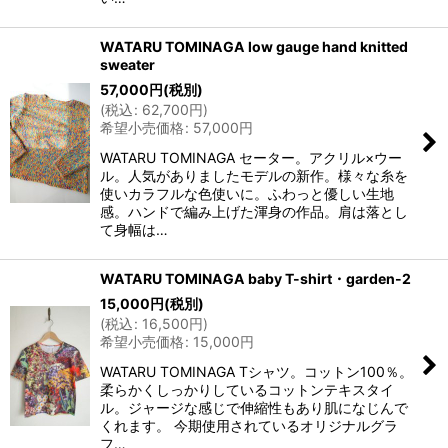
WATARU TOMINAGA low gauge hand knitted
sweater
57,000
円
(税別)
(
税込
:
62,700
円
)
希望小売価格
:
57,000
円
WATARU TOMINAGA セーター。アクリル×ウー
ル。人気がありましたモデルの新作。様々な糸を
使いカラフルな色使いに。ふわっと優しい生地
感。ハンドで編み上げた渾身の作品。肩は落とし
て身幅は…
WATARU TOMINAGA baby T-shirt・garden-2
15,000
円
(税別)
(
税込
:
16,500
円
)
希望小売価格
:
15,000
円
WATARU TOMINAGA Tシャツ。コットン100％。
柔らかくしっかりしているコットンテキスタイ
ル。ジャージな感じで伸縮性もあり肌になじんで
くれます。 今期使用されているオリジナルグラ
フ…