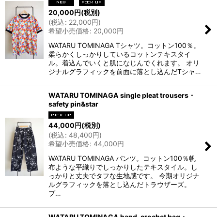
20,000
円
(税別)
(
税込
:
22,000
円
)
希望小売価格
:
20,000
円
WATARU TOMINAGA Tシャツ。コットン100％。
柔らかくしっかりしているコットンテキスタイ
ル。着込んでいくと肌になじんでくれます。 オリ
ジナルグラフィックを前面に落とし込んだTシャ…
WATARU TOMINAGA single pleat trousers・
safety pin&star
44,000
円
(税別)
(
税込
:
48,400
円
)
希望小売価格
:
44,000
円
WATARU TOMINAGA パンツ。コットン100％帆
布ような平織りでしっかりしたテキスタイル。し
っかりと丈夫でタフな生地感です。 今期オリジナ
ルグラフィックを落とし込んだトラウザーズ。
ブ…
WATARU TOMINAGA hand-crochet bag・