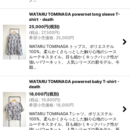
WATARU TOMINAGA powernet long sleeve T-
shirt・death
25,000
円
(税別)
(
税込
:
27,500
円
)
希望小売価格
:
25,000
円
WATARU TOMINAGA トップス。ポリエステル
100%。柔らかくさらっとした触り心地のシース
ルーテキスタイル。目も細かくキックバック性が
強いパワーネット。 人気シリーズの新モデル。今
期…
WATARU TOMINAGA powernet baby T-shirt・
death
18,000
円
(税別)
(
税込
:
19,800
円
)
希望小売価格
:
18,000
円
WATARU TOMINAGA Tシャツ。ポリエステル
100%。柔らかくさらっとした触り心地のシース
ルーテキスタイル。目も細かくキックバック性が
強いパワーネット。 人気シリーズの新モデル。所