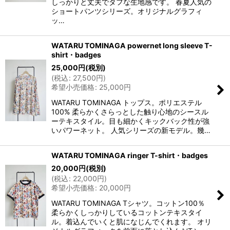
しっかりと丈夫でタフな生地感です。 春夏人気の
ショートパンツシリーズ。オリジナルグラフィ
ッ…
WATARU TOMINAGA powernet long sleeve T-
shirt・badges
25,000
円
(税別)
(
税込
:
27,500
円
)
希望小売価格
:
25,000
円
WATARU TOMINAGA トップス。ポリエステル
100% 柔らかくさらっとした触り心地のシースル
ーテキスタイル。目も細かくキックバック性が強
いパワーネット。 人気シリーズの新モデル。幾…
WATARU TOMINAGA ringer T-shirt・badges
20,000
円
(税別)
(
税込
:
22,000
円
)
希望小売価格
:
20,000
円
WATARU TOMINAGA Tシャツ。コットン100％
柔らかくしっかりしているコットンテキスタイ
ル。着込んでいくと肌になじんでくれます。 オリ