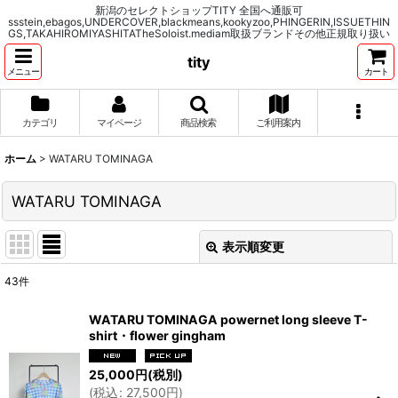
新潟のセレクトショップTITY 全国へ通販可
ssstein,ebagos,UNDERCOVER,blackmeans,kookyzoo,PHINGERIN,ISSUETHIN
GS,TAKAHIROMIYASHITATheSoloist.mediam取扱ブランドその他正規取り扱い
tity
メニュー
カート
カテゴリ
マイページ
商品検索
ご利用案内
ホーム
>
WATARU TOMINAGA
WATARU TOMINAGA
表示順変更
閉じる
43
件
表示数
:
WATARU TOMINAGA powernet long sleeve T-
shirt・flower gingham
並び順
:
25,000
円
(税別)
(
税込
:
27,500
円
)
絞り込む