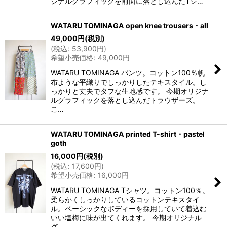
ジナルグラフィックを前面に落とし込んだTシ…
WATARU TOMINAGA open knee trousers・all
49,000
円
(税別)
(
税込
:
53,900
円
)
希望小売価格
:
49,000
円
WATARU TOMINAGA パンツ。コットン100％帆
布ような平織りでしっかりしたテキスタイル。し
っかりと丈夫でタフな生地感です。 今期オリジナ
ルグラフィックを落とし込んだトラウザーズ。
こ…
WATARU TOMINAGA printed T-shirt・pastel
goth
16,000
円
(税別)
(
税込
:
17,600
円
)
希望小売価格
:
16,000
円
WATARU TOMINAGA Tシャツ。コットン100％。
柔らかくしっかりしているコットンテキスタイ
ル。ベーシックなボディーを採用していて着込む
いい塩梅に味が出てくれます。 今期オリジナル
グ…