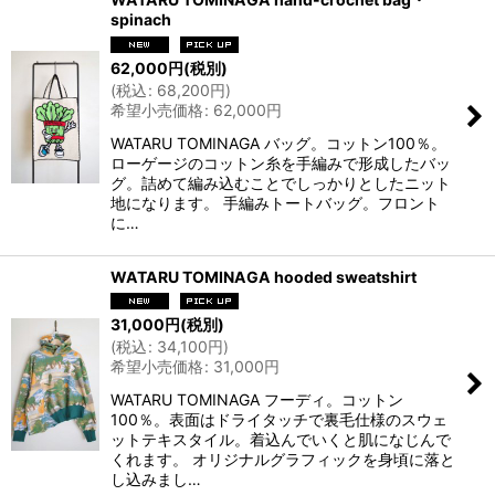
spinach
62,000
円
(税別)
(
税込
:
68,200
円
)
希望小売価格
:
62,000
円
WATARU TOMINAGA バッグ。コットン100％。
ローゲージのコットン糸を手編みで形成したバッ
グ。詰めて編み込むことでしっかりとしたニット
地になります。 手編みトートバッグ。フロント
に…
WATARU TOMINAGA hooded sweatshirt
31,000
円
(税別)
(
税込
:
34,100
円
)
希望小売価格
:
31,000
円
WATARU TOMINAGA フーディ。コットン
100％。表面はドライタッチで裏毛仕様のスウェ
ットテキスタイル。着込んでいくと肌になじんで
くれます。 オリジナルグラフィックを身頃に落と
し込みまし…