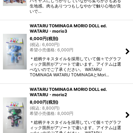
バイヤスにしっかりしていながら柔らかさもある
生地感。肉もありつつもしなやかで触り心地が良
いで…
WATARU TOMINAGA MORIO DOLL ed.
WATARU・morio3
6,000
円
(税別)
(
税込
:
6,600
円
)
希望小売価格
:
6,000
円
＊総柄テキスタイルを採用していて個々でグラフ
ィック箇所がアソートで違います。アイテムは選
べないのでご了承ください。 WATARU
TOMINAGA WATARU TOMINAGAとMori…
WATARU TOMINAGA MORIO DOLL ed.
WATARU・morio2
8,000
円
(税別)
(
税込
:
8,800
円
)
希望小売価格
:
8,000
円
＊総柄テキスタイルを採用していて個々でグラフ
ィック箇所がアソートで違います。アイテムは選
べないのでご了承ください。 WATARU