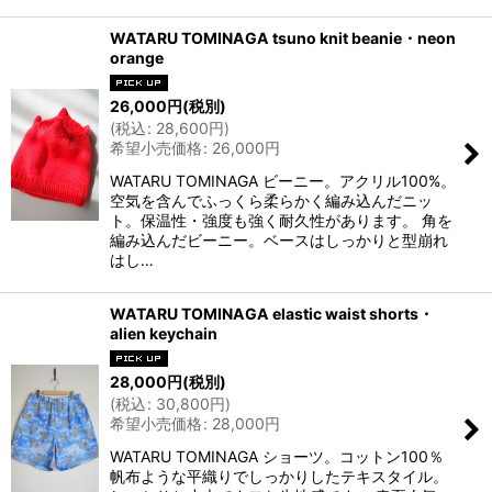
WATARU TOMINAGA tsuno knit beanie・neon
orange
26,000
円
(税別)
(
税込
:
28,600
円
)
希望小売価格
:
26,000
円
WATARU TOMINAGA ビーニー。アクリル100%。
空気を含んでふっくら柔らかく編み込んだニッ
ト。保温性・強度も強く耐久性があります。 角を
編み込んだビーニー。ベースはしっかりと型崩れ
はし…
WATARU TOMINAGA elastic waist shorts・
alien keychain
28,000
円
(税別)
(
税込
:
30,800
円
)
希望小売価格
:
28,000
円
WATARU TOMINAGA ショーツ。コットン100％
帆布ような平織りでしっかりしたテキスタイル。