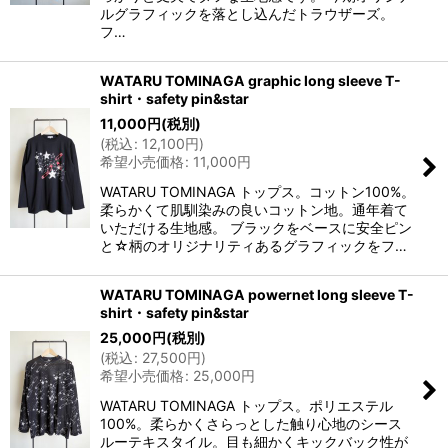
ルグラフィックを落とし込んだトラウザーズ。
フ…
WATARU TOMINAGA graphic long sleeve T-
shirt・safety pin&star
11,000
円
(税別)
(
税込
:
12,100
円
)
希望小売価格
:
11,000
円
WATARU TOMINAGA トップス。コットン100%。
柔らかくて肌馴染みの良いコットン地。通年着て
いただける生地感。 ブラックをベースに安全ピン
と☆柄のオリジナリティあるグラフィックをフ…
WATARU TOMINAGA powernet long sleeve T-
shirt・safety pin&star
25,000
円
(税別)
(
税込
:
27,500
円
)
希望小売価格
:
25,000
円
WATARU TOMINAGA トップス。ポリエステル
100%。柔らかくさらっとした触り心地のシース
ルーテキスタイル。目も細かくキックバック性が