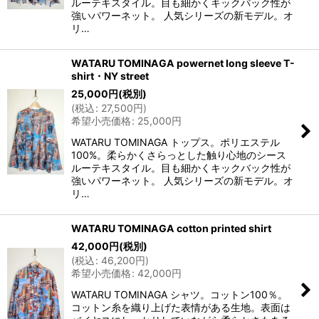
ルーテキスタイル。目も細かくキックバック性が
強いパワーネット。 人気シリーズの新モデル。オ
リ…
WATARU TOMINAGA powernet long sleeve T-
shirt・NY street
25,000
円
(税別)
(
税込
:
27,500
円
)
希望小売価格
:
25,000
円
WATARU TOMINAGA トップス。ポリエステル
100%。柔らかくさらっとした触り心地のシース
ルーテキスタイル。目も細かくキックバック性が
強いパワーネット。 人気シリーズの新モデル。オ
リ…
WATARU TOMINAGA cotton printed shirt
42,000
円
(税別)
(
税込
:
46,200
円
)
希望小売価格
:
42,000
円
WATARU TOMINAGA シャツ。コットン100％。
コットン糸を織り上げた表情がある生地。表面は