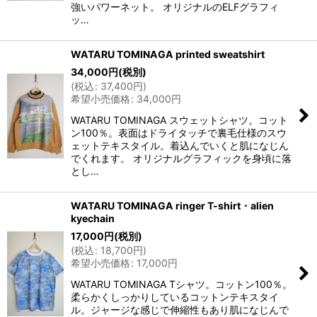
強いパワーネット。 オリジナルのELFグラフィ
ッ…
WATARU TOMINAGA printed sweatshirt
34,000
円
(税別)
(
税込
:
37,400
円
)
希望小売価格
:
34,000
円
WATARU TOMINAGA スウェットシャツ。コット
ン100％。表面はドライタッチで裏毛仕様のスウ
ェットテキスタイル。着込んでいくと肌になじん
でくれます。 オリジナルグラフィックを身頃に落
とし…
WATARU TOMINAGA ringer T-shirt・alien
kyechain
17,000
円
(税別)
(
税込
:
18,700
円
)
希望小売価格
:
17,000
円
WATARU TOMINAGA Tシャツ。コットン100％。
柔らかくしっかりしているコットンテキスタイ
ル。ジャージな感じで伸縮性もあり肌になじんで