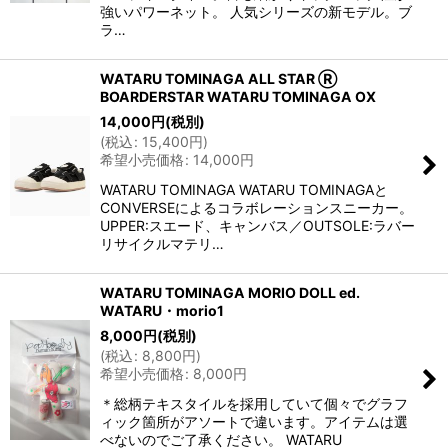
強いパワーネット。 人気シリーズの新モデル。ブ
ラ…
WATARU TOMINAGA ALL STAR Ⓡ
BOARDERSTAR WATARU TOMINAGA OX
14,000
円
(税別)
(
税込
:
15,400
円
)
希望小売価格
:
14,000
円
WATARU TOMINAGA WATARU TOMINAGAと
CONVERSEによるコラボレーションスニーカー。
UPPER:スエード、キャンバス／OUTSOLE:ラバー
リサイクルマテリ…
WATARU TOMINAGA MORIO DOLL ed.
WATARU・morio1
8,000
円
(税別)
(
税込
:
8,800
円
)
希望小売価格
:
8,000
円
＊総柄テキスタイルを採用していて個々でグラフ
ィック箇所がアソートで違います。アイテムは選
べないのでご了承ください。 WATARU