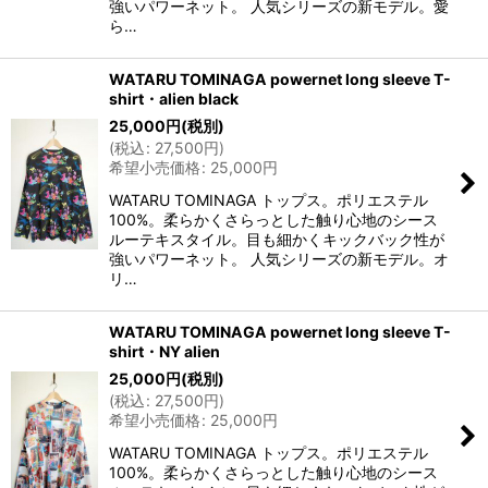
強いパワーネット。 人気シリーズの新モデル。愛
ら…
WATARU TOMINAGA powernet long sleeve T-
shirt・alien black
25,000
円
(税別)
(
税込
:
27,500
円
)
希望小売価格
:
25,000
円
WATARU TOMINAGA トップス。ポリエステル
100%。柔らかくさらっとした触り心地のシース
ルーテキスタイル。目も細かくキックバック性が
強いパワーネット。 人気シリーズの新モデル。オ
リ…
WATARU TOMINAGA powernet long sleeve T-
shirt・NY alien
25,000
円
(税別)
(
税込
:
27,500
円
)
希望小売価格
:
25,000
円
WATARU TOMINAGA トップス。ポリエステル
100%。柔らかくさらっとした触り心地のシース