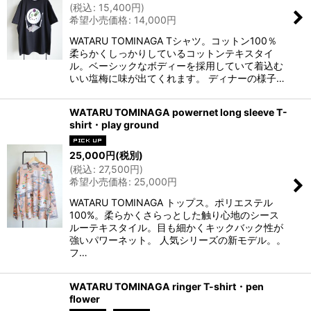
(
税込
:
15,400
円
)
希望小売価格
:
14,000
円
WATARU TOMINAGA Tシャツ。コットン100％
柔らかくしっかりしているコットンテキスタイ
ル。ベーシックなボディーを採用していて着込む
いい塩梅に味が出てくれます。 ディナーの様子…
WATARU TOMINAGA powernet long sleeve T-
shirt・play ground
25,000
円
(税別)
(
税込
:
27,500
円
)
希望小売価格
:
25,000
円
WATARU TOMINAGA トップス。ポリエステル
100%。柔らかくさらっとした触り心地のシース
ルーテキスタイル。目も細かくキックバック性が
強いパワーネット。 人気シリーズの新モデル。。
フ…
WATARU TOMINAGA ringer T-shirt・pen
flower