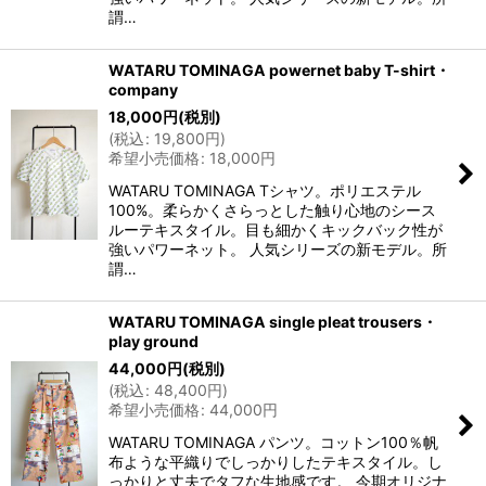
謂…
WATARU TOMINAGA powernet baby T-shirt・
company
18,000
円
(税別)
(
税込
:
19,800
円
)
希望小売価格
:
18,000
円
WATARU TOMINAGA Tシャツ。ポリエステル
100%。柔らかくさらっとした触り心地のシース
ルーテキスタイル。目も細かくキックバック性が
強いパワーネット。 人気シリーズの新モデル。所
謂…
WATARU TOMINAGA single pleat trousers・
play ground
44,000
円
(税別)
(
税込
:
48,400
円
)
希望小売価格
:
44,000
円
WATARU TOMINAGA パンツ。コットン100％帆
布ような平織りでしっかりしたテキスタイル。し
っかりと丈夫でタフな生地感です。 今期オリジナ