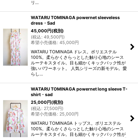
リ…
WATARU TOMINAGA powernet sleeveless
dress・Sad
45,000
円
(税別)
(
税込
:
49,500
円
)
希望小売価格
:
45,000
円
WATARU TOMINAGA ドレス。ポリエステル
100%。柔らかくさらっとした触り心地のシース
ルーテキスタイル。目も細かくキックバック性が
強いパワーネット。 人気シリーズの新モデル。愛
らし…
WATARU TOMINAGA powernet long sleeve T-
shirt・sad
25,000
円
(税別)
(
税込
:
27,500
円
)
希望小売価格
:
25,000
円
WATARU TOMINAGA トップス。ポリエステル
100%。柔らかくさらっとした触り心地のシース
ルーテキスタイル。目も細かくキックバック性が