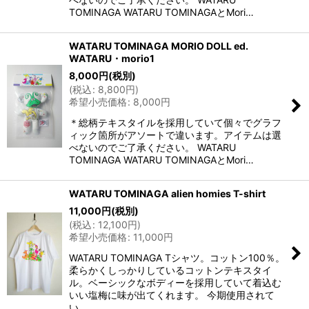
TOMINAGA WATARU TOMINAGAとMori…
WATARU TOMINAGA MORIO DOLL ed.
WATARU・morio1
8,000
円
(税別)
(
税込
:
8,800
円
)
希望小売価格
:
8,000
円
＊総柄テキスタイルを採用していて個々でグラフ
ィック箇所がアソートで違います。アイテムは選
べないのでご了承ください。 WATARU
TOMINAGA WATARU TOMINAGAとMori…
WATARU TOMINAGA alien homies T-shirt
11,000
円
(税別)
(
税込
:
12,100
円
)
希望小売価格
:
11,000
円
WATARU TOMINAGA Tシャツ。コットン100％。
柔らかくしっかりしているコットンテキスタイ
ル。ベーシックなボディーを採用していて着込む
いい塩梅に味が出てくれます。 今期使用されて
い…