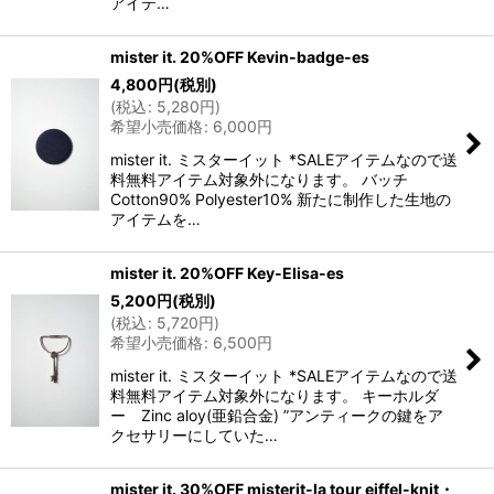
アイテ…
mister it. 20%OFF Kevin-badge-es
4,800
円
(税別)
(
税込
:
5,280
円
)
希望小売価格
:
6,000
円
mister it. ミスターイット *SALEアイテムなので送
料無料アイテム対象外になります。 バッチ
Cotton90% Polyester10% 新たに制作した生地の
アイテムを…
mister it. 20%OFF Key-Elisa-es
5,200
円
(税別)
(
税込
:
5,720
円
)
希望小売価格
:
6,500
円
mister it. ミスターイット *SALEアイテムなので送
料無料アイテム対象外になります。 キーホルダ
ー Zinc aloy(亜鉛合金) ”アンティークの鍵をア
クセサリーにしていた…
mister it. 30%OFF misterit-la tour eiffel-knit・