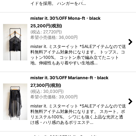
イドを採用。 ハンガーをバ…
mister it. 30%OFF Mona-ft・black
25,200
円
(税別)
(
税込
:
27,720
円
)
希望小売価格
:
36,000
円
mister it. ミスターイット *SALEアイテムなので送
料無料アイテム対象外になります。 トップス。コ
ットン100%。 コットン糸で編み立てたニット
地。伸縮性もあり着やすい生地感…
mister it. 30%OFF Marianne-ft・black
27,300
円
(税別)
(
税込
:
30,030
円
)
希望小売価格
:
39,000
円
mister it. ミスターイット *SALEアイテムなので送
料無料アイテム対象外になります。 スカート。ポ
リエステル100%。 シワにも強く上品な光沢と透
け感・ハリ感のあるポリエステ…