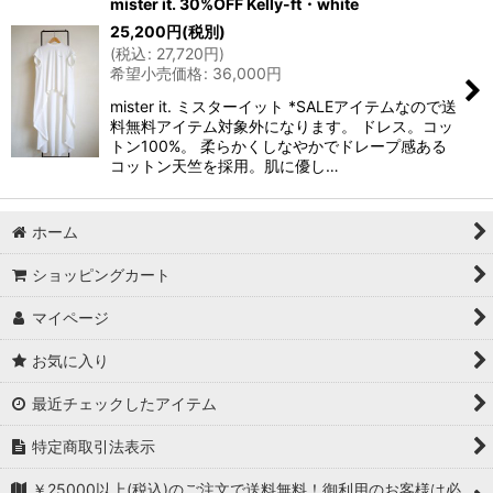
mister it. 30%OFF Kelly-ft・white
25,200
円
(税別)
(
税込
:
27,720
円
)
希望小売価格
:
36,000
円
mister it. ミスターイット *SALEアイテムなので送
料無料アイテム対象外になります。 ドレス。コッ
トン100%。 柔らかくしなやかでドレープ感ある
コットン天竺を採用。肌に優し…
ホーム
ショッピングカート
マイページ
お気に入り
最近チェックしたアイテム
特定商取引法表示
￥25000以上(税込)のご注文で送料無料！御利用のお客様は必