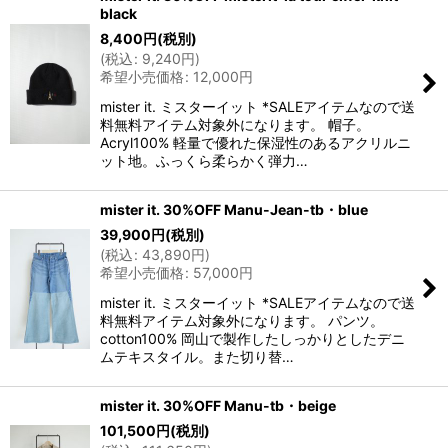
black
8,400
円
(税別)
(
税込
:
9,240
円
)
希望小売価格
:
12,000
円
mister it. ミスターイット *SALEアイテムなので送
料無料アイテム対象外になります。 帽子。
Acryl100% 軽量で優れた保湿性のあるアクリルニ
ット地。ふっくら柔らかく弾力…
mister it. 30%OFF Manu-Jean-tb・blue
39,900
円
(税別)
(
税込
:
43,890
円
)
希望小売価格
:
57,000
円
mister it. ミスターイット *SALEアイテムなので送
料無料アイテム対象外になります。 パンツ。
cotton100% 岡山で製作したしっかりとしたデニ
ムテキスタイル。また切り替…
mister it. 30%OFF Manu-tb・beige
101,500
円
(税別)