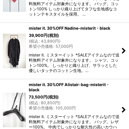
料無料アイテム対象外になります。 バッグ。コッ
トン100% しっかり織り上げてタフな生地感なコ
ットンテキスタイルを採用。 …
mister it. 30%OFF Nadine-misterit・black
39,900
円
(税別)
(
税込
:
43,890
円
)
希望小売価格
:
57,000
円
mister it. ミスターイット *SALEアイテムなので送
料無料アイテム対象外になります。 シャツ。コッ
トン100%。 しっかりと織り上げ、サラッとした
優しいタッチのコットン生地。…
mister it. 30%OFF Alistair-bag-misterit・
black
73,500
円
(税別)
(
税込
:
80,850
円
)
希望小売価格
:
105,000
円
mister it. ミスターイット *SALEアイテムなので送
料無料アイテム対象外になります。 バッグ。レザ
ー100%。 中肉でしっかりな耐久性の高いカウハ