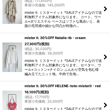
(
税込
:
111,650
円
)
希望小売価格
:
145,000
円
mister it. ミスターイット *SALEアイテムなので送
料無料アイテム対象外になります。 コート。ウー
ル×ポリエステル ベースはソフトな風合いと、表
面の毛羽感や細かな凹凸が特徴の…
mister it. 30%OFF Natalie-tb・cream
27,300
円
(税別)
(
税込
:
30,030
円
)
希望小売価格
:
39,000
円
mister it. ミスターイット *SALEアイテムなので送
料無料アイテム対象外になります。 セーター。ウ
ール×コットン×ナイロン ふんわり空気を包む様
編み立てたニット地。中肉で生地…
mister it. 30%OFF HELENE-tote-misterit・red
16,100
円
(税別)
(
税込
:
17,710
円
)
希望小売価格
:
23,000
円
mister it. ミスターイット *SALEアイテムなので送