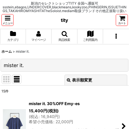
新潟のセレクトショップTITY 全国へ通販可
ssstein,ebagos,UNDERCOVER,blackmeans,kookyzoo,PHINGERIN,ISSUETHIN
GS,TAKAHIROMIYASHITATheSoloist.mediam取扱ブランドその他正規取り扱い
tity
メニュー
カート
カテゴリ
マイページ
商品検索
ご利用案内
ホーム
>
mister it.
mister it.
表示順変更
閉じる
15
件
表示数
:
mister it. 30%OFF Emy-es
15,400
円
(税別)
並び順
:
(
税込
:
16,940
円
)
希望小売価格
:
22,000
円
絞り込む