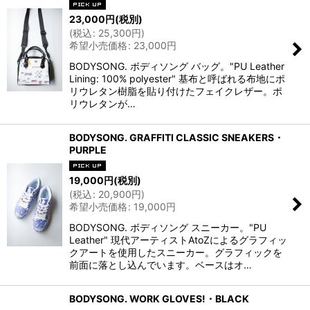
23,000
円
(税別)
(
税込
:
25,300
円
)
希望小売価格
:
23,000
円
BODYSONG. ボディソング バッグ。"PU Leather
Lining: 100% polyester" 基布と呼ばれる布地にポ
リウレタン樹脂を貼り付けたフェイクレザー。ポ
リウレタンが…
BODYSONG. GRAFFITI CLASSIC SNEAKERS・
PURPLE
19,000
円
(税別)
(
税込
:
20,900
円
)
希望小売価格
:
19,000
円
BODYSONG. ボディソング スニーカー。"PU
Leather" 現代アーティストAtoZによるグラフィッ
クアートを使用したスニーカー。グラフィックを
前面に落とし込んでいます。ベースはオ…
BODYSONG. WORK GLOVES!・BLACK