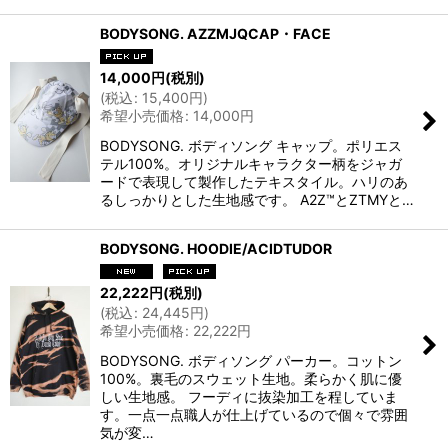
BODYSONG. AZZMJQCAP・FACE
14,000
円
(税別)
(
税込
:
15,400
円
)
希望小売価格
:
14,000
円
BODYSONG. ボディソング キャップ。ポリエス
テル100%。オリジナルキャラクター柄をジャガ
ードで表現して製作したテキスタイル。ハリのあ
るしっかりとした生地感です。 A2Z™とZTMYと…
BODYSONG. HOODIE/ACIDTUDOR
22,222
円
(税別)
(
税込
:
24,445
円
)
希望小売価格
:
22,222
円
BODYSONG. ボディソング パーカー。コットン
100%。裏毛のスウェット生地。柔らかく肌に優
しい生地感。 フーディに抜染加工を程していま
す。一点一点職人が仕上げているので個々で雰囲
気が変…