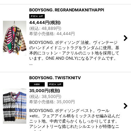
BODYSONG. REGRANDMAKNITHAPPI
44,444
円
(税別)
(
税込
:
48,889
円
)
希望小売価格
:
44,444
円
BODYSONG. ボディソング 法被。ヴィンテージ
のハンドメイドニットラグをランダムに使用。基
本的にコットン・アクリルのニット地を採用して
います。ONE AND ONLYになるアイテムです。
…
BODYSONG. TWISTKNITV
35,000
円
(税別)
(
税込
:
38,500
円
)
希望小売価格
:
35,000
円
BODYSONG. ボディソング ベスト。ウール
×etc。フェアアイル柄をミックスさせ編み込んだ
ニット地。中肉で柔らかくもしっかりしてます。
アシンメトリーな捻じれたシルエットが特徴なニ