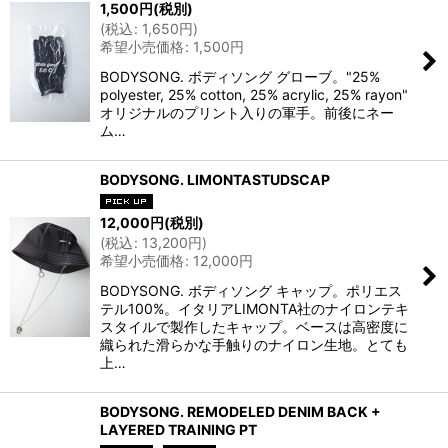
1,500
円
(税別)
(
税込
:
1,650
円
)
希望小売価格
:
1,500
円
BODYSONG. ボディソング グローブ。"25%
polyester, 25% cotton, 25% acrylic, 25% rayon"
オリジナルのプリント入りの軍手。前後にネー
ム…
BODYSONG. LIMONTASTUDSCAP
12,000
円
(税別)
(
税込
:
13,200
円
)
希望小売価格
:
12,000
円
BODYSONG. ボディソング キャップ。ポリエス
テル100%。イタリアLIMONTA社のナイロンテキ
スタイルで製作したキャップ。ベースは高密度に
織られた滑らかな手触りのナイロン生地。とても
上…
BODYSONG. REMODELED DENIM BACK +
LAYERED TRAINING PT