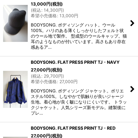
13,000
円
(税別)
(
税込
:
14,300
円
)
希望小売価格
:
13,000
円
BODYSONG. ボディソング ハット。ウール
100%。ハリのある薄くしっかりしたフェルト状
のウール地で製作。 型成型のウールキャップ。猫
耳のようなものが付いています。高さもあり存在
感あるア…
BODYSONG. FLAT PRESS PRINT TJ・NAVY
27,000
円
(税別)
(
税込
:
29,700
円
)
希望小売価格
:
27,000
円
BODYSONG. ボディソング ジャケット。ポリエ
ステル100%。しなやかで肌触りが良いジャージ
生地。着心地が良く皺になりにくいです。 トラッ
クジャケット。人気シリーズ新モデル。縫製後に
プレ…
BODYSONG. FLAT PRESS PRINT TJ・RED
27,000
円
(税別)