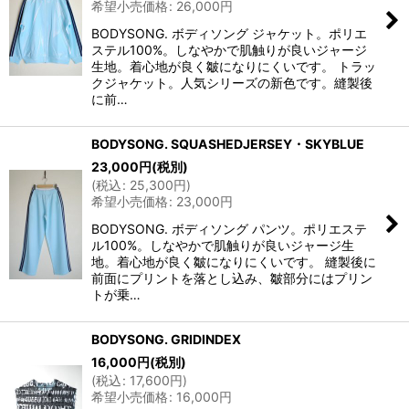
希望小売価格
:
26,000
円
BODYSONG. ボディソング ジャケット。ポリエ
ステル100%。しなやかで肌触りが良いジャージ
生地。着心地が良く皺になりにくいです。 トラッ
クジャケット。人気シリーズの新色です。縫製後
に前…
BODYSONG. SQUASHEDJERSEY・SKYBLUE
23,000
円
(税別)
(
税込
:
25,300
円
)
希望小売価格
:
23,000
円
BODYSONG. ボディソング パンツ。ポリエステ
ル100%。しなやかで肌触りが良いジャージ生
地。着心地が良く皺になりにくいです。 縫製後に
前面にプリントを落とし込み、皺部分にはプリン
トが乗…
BODYSONG. GRIDINDEX
16,000
円
(税別)
(
税込
:
17,600
円
)
希望小売価格
:
16,000
円