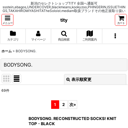
新潟のセレクトショップTITY 全国へ通販可
ssstein,ebagos,UNDERCOVER,blackmeans,kookyzoo,PHINGERIN,ISSUETHIN
GS,TAKAHIROMIYASHITATheSoloist.mediam取扱ブランドその他正規取り扱い
tity
メニュー
カート
カテゴリ
マイページ
商品検索
ご利用案内
ホーム
>
BODYSONG.
BODYSONG.
表示順変更
閉じる
69
件
表示数
:
1
2
次
»
並び順
:
BODYSONG. RECONSTRUCTED SOCKS! KNIT
TOP・BLACK
絞り込む