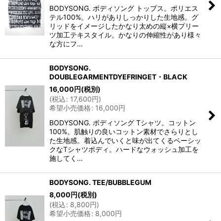
BODYSONG. ボディソング トップス。ポリエス
テル100%。ハリがありしっかりした生地感。グ
リッドをイメージしたかなり太めの縦×横プリー
ツ加工テキスタイル。かなりの伸縮性があり様々
な方にフ…
BODYSONG.
DOUBLEGARMENTDYEFRINGET・BLACK
16,000
円
(税別)
(
税込
:
17,600
円
)
希望小売価格
:
16,000
円
BODYSONG. ボディソング Tシャツ。コットン
100%。肌触りの良いコットン素材でさらりとし
た生地感。着込んでいくと味が出てくるベーシッ
クなTシャツボディ。ハードなウォッシュ加工を
施してく…
BODYSONG. TEE/BUBBLEGUM
8,000
円
(税別)
(
税込
:
8,800
円
)
希望小売価格
:
8,000
円