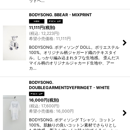
ットベ…
BODYSONG. BBEAR・MIXPRINT
11,111
円
(税別)
(
税込
:
12,223
円
)
希望小売価格
:
11,111
円
BODYSONG. ボディソング DOLL。ポリエステル
100%。オリジナル柄ジャガード織のテキスタイ
ル。しっかり編み込まれタフな生地感。 歪んだス
マイル柄のオリジナルジャカード生地や、アー
カ…
BODYSONG.
DOUBLEGARMENTDYEFRINGET・WHITE
16,000
円
(税別)
(
税込
:
17,600
円
)
希望小売価格
:
16,000
円
BODYSONG. ボディソング Tシャツ。コットン
100%。肌触りの良いコットン素材でさらりとし