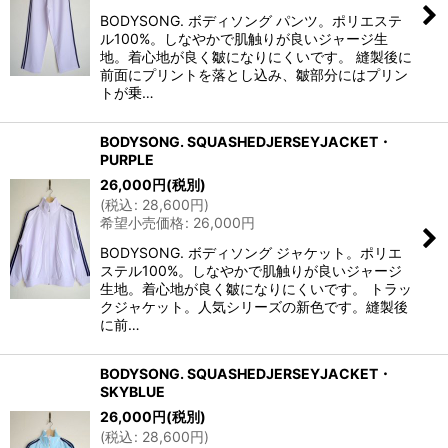
BODYSONG. ボディソング パンツ。ポリエステ
ル100%。しなやかで肌触りが良いジャージ生
地。着心地が良く皺になりにくいです。 縫製後に
前面にプリントを落とし込み、皺部分にはプリン
トが乗…
BODYSONG. SQUASHEDJERSEYJACKET・
PURPLE
26,000
円
(税別)
(
税込
:
28,600
円
)
希望小売価格
:
26,000
円
BODYSONG. ボディソング ジャケット。ポリエ
ステル100%。しなやかで肌触りが良いジャージ
生地。着心地が良く皺になりにくいです。 トラッ
クジャケット。人気シリーズの新色です。縫製後
に前…
BODYSONG. SQUASHEDJERSEYJACKET・
SKYBLUE
26,000
円
(税別)
(
税込
:
28,600
円
)