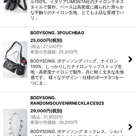
ル100%。イタリアLIMONTA社のナイロンテキス
タイルで製作。ベースは高密度に織られた滑らか
な手触りのナイロン生地。とても上品な質感でハ
リ…
BODYSONG. 3POUCHBAG
25,000
円
(税別)
(
税込
:
27,500
円
)
希望小売価格
:
25,000
円
BODYSONG. ボディソング バッグ。ナイロン
100%。しっかりしたナイロンリップストップ生
地・高密度ナイロンで製作。共に軽く丈夫な生地
感です。 様々なデザイン・仕様のポーチ3つを一
つにま…
BODYSONG.
RANDOMSOUVENIRNECKLACE925
29,000
円
(税別)
(
税込
:
31,900
円
)
希望小売価格
:
29,000
円
BODYSONG. ボディソング ネックレス。シルバ