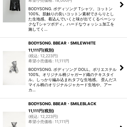
希望小売価格
:
18,000
円
BODYSONG. ボディソング Tシャツ。コットン
100%。肌触りの良いコットン素材でさらりとし
た生地感。着込んでいくと味が出てくるベーシッ
クなTシャツボディ。ハードなウォッシュ加工を
施してく…
BODYSONG. BBEAR・SMILEWHITE
11,111
円
(税別)
(
税込
:
12,223
円
)
希望小売価格
:
11,111
円
BODYSONG. ボディソング DOLL。ポリエステル
100%。オリジナル柄ジャガード織のテキスタイ
ル。しっかり編み込まれタフな生地感。 歪んだス
マイル柄のオリジナルジャカード生地や、アー
カ…
BODYSONG. BBEAR・SMILEBLACK
11,111
円
(税別)
(
税込
:
12,223
円
)
希望小売価格
:
11,111
円