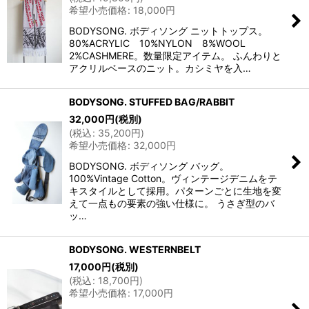
希望小売価格
:
18,000
円
BODYSONG. ボディソング ニットトップス。
80%ACRYLIC 10%NYLON 8%WOOL
2%CASHMERE。数量限定アイテム。 ふんわりと
アクリルベースのニット。カシミヤを入…
BODYSONG. STUFFED BAG/RABBIT
32,000
円
(税別)
(
税込
:
35,200
円
)
希望小売価格
:
32,000
円
BODYSONG. ボディソング バッグ。
100%Vintage Cotton。ヴィンテージデニムをテ
キスタイルとして採用。パターンごとに生地を変
えて一点もの要素の強い仕様に。 うさぎ型のバ
ッ…
BODYSONG. WESTERNBELT
17,000
円
(税別)
(
税込
:
18,700
円
)
希望小売価格
:
17,000
円