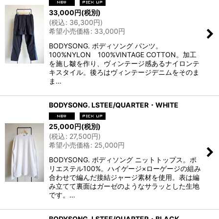
33,000
円
(税別)
(
税込
:
36,300
円
)
希望小売価格
:
33,000
円
BODYSONG. ボディソング パンツ。
100%NYLON 100%VINTAGE COTTON。加工
を施し皺を作り、ヴィンテージ感あるナイロンテ
キスタイル。後ろはヴィンテージデニムをそのま
ま…
BODYSONG. LSTEE/QUARTER・WHITE
25,000
円
(税別)
(
税込
:
27,500
円
)
希望小売価格
:
25,000
円
BODYSONG. ボディソング ニットトップス。ポ
リエステル100%。ハイゲージ×ローゲージの組み
合わせで編んだ接結ジャージ素材を使用。表は編
み立てて裏面はガーゼのようなサラッとした生地
です。…
BODYSONG. LSTEE/QUARTER・BLACK