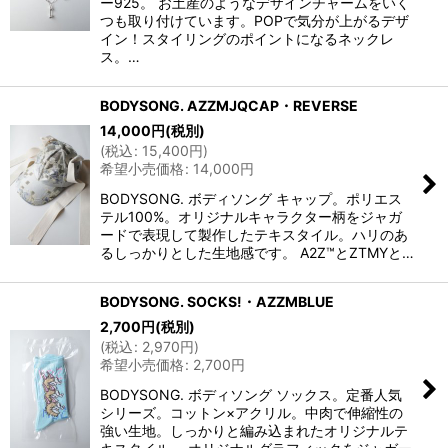
ー925。 お土産のようなデザインチャームをいく
つも取り付けています。POPで気分が上がるデザ
イン！スタイリングのポイントになるネックレ
ス。…
BODYSONG. AZZMJQCAP・REVERSE
14,000
円
(税別)
(
税込
:
15,400
円
)
希望小売価格
:
14,000
円
BODYSONG. ボディソング キャップ。ポリエス
テル100%。オリジナルキャラクター柄をジャガ
ードで表現して製作したテキスタイル。ハリのあ
るしっかりとした生地感です。 A2Z™とZTMYと…
BODYSONG. SOCKS!・AZZMBLUE
2,700
円
(税別)
(
税込
:
2,970
円
)
希望小売価格
:
2,700
円
BODYSONG. ボディソング ソックス。定番人気
シリーズ。コットン×アクリル。中肉で伸縮性の
強い生地。しっかりと編み込まれたオリジナルテ