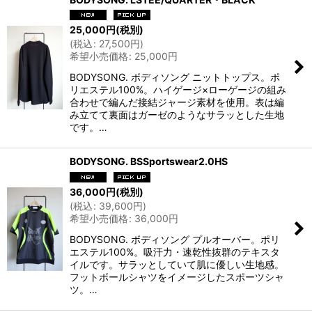
25,000
円
(税別)
(
税込
:
27,500
円
)
希望小売価格
:
25,000
円
BODYSONG. ボディソング ニットトップス。ポ
リエステル100%。ハイゲージ×ローゲージの組み
合わせで編んだ接結ジャージ素材を使用。表は編
み立てて裏面はガーゼのようなサラッとした生地
です。…
BODYSONG. BSSportswear2.0HS
36,000
円
(税別)
(
税込
:
39,600
円
)
希望小売価格
:
36,000
円
BODYSONG. ボディソング プルオーバー。ポリ
エステル100%。吸汗力・速乾性抜群のテキスタ
イルです。サラッとしていて肌に優しい生地感。
フットボールシャツをイメージしたスポーツシャ
ツ。…