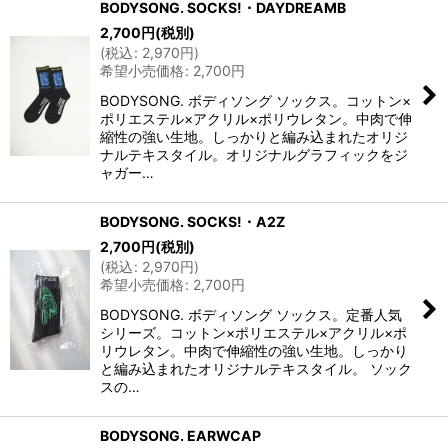
BODYSONG. SOCKS!・DAYDREAMB
2,700
円
(税別)
(
税込
:
2,970
円
)
希望小売価格
:
2,700
円
BODYSONG. ボディソング ソックス。コットン×
ポリエステル×アクリル×ポリウレタン。中肉で伸
縮性の強い生地。しっかりと編み込まれたオリジ
ナルテキスタイル。オリジナルグラフィックをジ
ャガー…
BODYSONG. SOCKS!・A2Z
2,700
円
(税別)
(
税込
:
2,970
円
)
希望小売価格
:
2,700
円
BODYSONG. ボディソング ソックス。定番人気
シリーズ。コットン×ポリエステル×アクリル×ポ
リウレタン。中肉で伸縮性の強い生地。しっかり
と編み込まれたオリジナルテキスタイル。 ソック
スの…
BODYSONG. EARWCAP