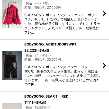
(
税込
:
29,700
円
)
希望小売価格
:
27,000
円
BODYSONG. ボディソング ジャケット。ポリエ
ステル100%。しなやかで肌触りが良いジャージ
生地。着心地が良く皺になりにくいです。 トラッ
クジャケット。人気シリーズ新モデル。縫製後に
プレ…
BODYSONG. ACIDTUDORSWPT
22,222
円
(税別)
(
税込
:
24,445
円
)
希望小売価格
:
22,222
円
BODYSONG. ボディソング パンツ。コットン
100%。裏毛のスウェット生地。柔らかく肌に優
しい生地感。 スウェットパンツに抜染加工を程し
ています。一点一点職人が仕上げているので個々
で雰囲…
BODYSONG. BEAR！・RED
11,111
円
(税別)
(
税込
:
12,223
円
)