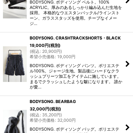
BODYSONG. ボディソング ベルト。100%
ACRYLIC。厚みのあるしっかり編み込んだ生地を
採用。 本格的なウエスタンバックル/ラインスト
ーン、ガラススタッズを使用。チープなイメー
ジ…
BODYSONG. CRASHTRACKSHORTS・BLACK
19,000
円
(税別)
(
税込
:
20,900
円
)
希望小売価格
:
19,000
円
BODYSONG. ボディソング パンツ。ポリエステ
ル100%。ジャージ生地。製品後にハードなクラ
ッシュプリーツ加工をアイテムに施しています。
まるでクラッシュしたような皺になります。 誰か
が愛…
BODYSONG. BEARBAG
32,000
円
(税別)
(
税込
:
35,200
円
)
希望小売価格
:
32,000
円
BODYSONG. ボディソング バッグ。ポリエステ