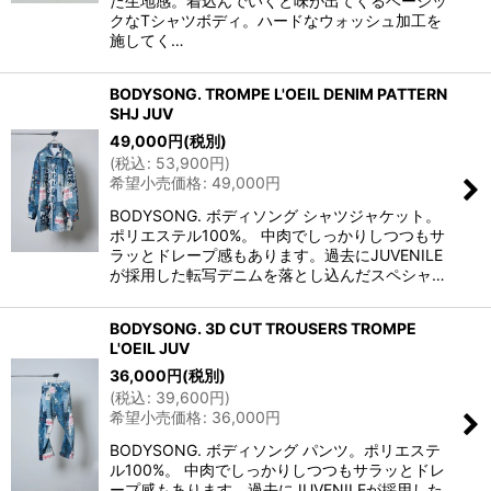
た生地感。着込んでいくと味が出てくるベーシッ
クなTシャツボディ。ハードなウォッシュ加工を
施してく…
BODYSONG. TROMPE L'OEIL DENIM PATTERN
SHJ JUV
49,000
円
(税別)
(
税込
:
53,900
円
)
希望小売価格
:
49,000
円
BODYSONG. ボディソング シャツジャケット。
ポリエステル100%。 中肉でしっかりしつつもサ
ラッとドレープ感もあります。過去にJUVENILE
が採用した転写デニムを落とし込んだスペシャ…
BODYSONG. 3D CUT TROUSERS TROMPE
L'OEIL JUV
36,000
円
(税別)
(
税込
:
39,600
円
)
希望小売価格
:
36,000
円
BODYSONG. ボディソング パンツ。ポリエステ
ル100%。 中肉でしっかりしつつもサラッとドレ
ープ感もあります。過去にJUVENILEが採用した