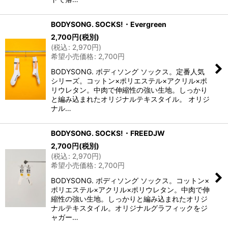
BODYSONG. SOCKS!・Evergreen
2,700
円
(税別)
(
税込
:
2,970
円
)
希望小売価格
:
2,700
円
BODYSONG. ボディソング ソックス。定番人気
シリーズ。コットン×ポリエステル×アクリル×ポ
リウレタン。中肉で伸縮性の強い生地。しっかり
と編み込まれたオリジナルテキスタイル。 オリジ
ナル…
BODYSONG. SOCKS!・FREEDJW
2,700
円
(税別)
(
税込
:
2,970
円
)
希望小売価格
:
2,700
円
BODYSONG. ボディソング ソックス。コットン×
ポリエステル×アクリル×ポリウレタン。中肉で伸
縮性の強い生地。しっかりと編み込まれたオリジ
ナルテキスタイル。オリジナルグラフィックをジ
ャガー…