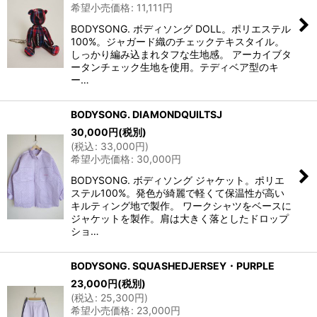
希望小売価格
:
11,111
円
BODYSONG. ボディソング DOLL。ポリエステル
100%。ジャガード織のチェックテキスタイル。
しっかり編み込まれタフな生地感。 アーカイブタ
ータンチェック生地を使用。テディベア型のキ
ー…
BODYSONG. DIAMONDQUILTSJ
30,000
円
(税別)
(
税込
:
33,000
円
)
希望小売価格
:
30,000
円
BODYSONG. ボディソング ジャケット。ポリエ
ステル100%。発色が綺麗で軽くて保温性が高い
キルティング地で製作。 ワークシャツをベースに
ジャケットを製作。肩は大きく落としたドロップ
ショ…
BODYSONG. SQUASHEDJERSEY・PURPLE
23,000
円
(税別)
(
税込
:
25,300
円
)
希望小売価格
:
23,000
円