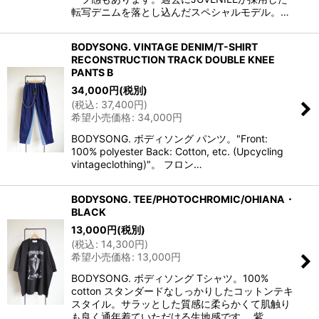
転写デニムを落とし込んだスペシャルモデル。…
BODYSONG. VINTAGE DENIM/T-SHIRT
RECONSTRUCTION TRACK DOUBLE KNEE
PANTS B
34,000
円
(税別)
(
税込
:
37,400
円
)
希望小売価格
:
34,000
円
BODYSONG. ボディソング パンツ。"Front:
100% polyester Back: Cotton, etc. (Upcycling
vintageclothing)"。 フロン…
BODYSONG. TEE/PHOTOCHROMIC/OHIANA・
BLACK
13,000
円
(税別)
(
税込
:
14,300
円
)
希望小売価格
:
13,000
円
BODYSONG. ボディソング Tシャツ。100%
cotton スタンダードなしっかりしたコットンテキ
スタイル。サラッとした質感に柔らかくて肌触り
も良く通年着ていただける生地感です。 紫…