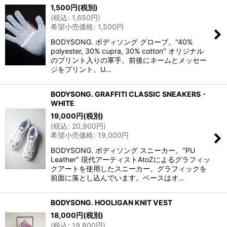
1,500
円
(税別)
(
税込
:
1,650
円
)
希望小売価格
:
1,500
円
BODYSONG. ボディソング グローブ。"40%
polyester, 30% cupra, 30% cotton" オリジナル
のプリント入りの軍手。前後にネームとメッセー
ジをプリント。U…
BODYSONG. GRAFFITI CLASSIC SNEAKERS・
WHITE
19,000
円
(税別)
(
税込
:
20,900
円
)
希望小売価格
:
19,000
円
BODYSONG. ボディソング スニーカー。"PU
Leather" 現代アーティストAtoZによるグラフィッ
クアートを使用したスニーカー。グラフィックを
前面に落とし込んでいます。ベースはオ…
BODYSONG. HOOLIGAN KNIT VEST
18,000
円
(税別)
(
税込
:
19,800
円
)