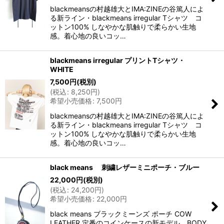
blackmeansの村越雄大とIMA:ZINEの谷篤人によ
る新ライン・blackmeans irregular Tシャツ コ
ットン100% しなやかな肌触りで柔らかい生地
感。着心地の良いコッ…
blackmeans irregular プリントTシャツ・
WHITE
7,500
円
(税別)
(
税込
:
8,250
円
)
希望小売価格
:
7,500
円
blackmeansの村越雄大とIMA:ZINEの谷篤人によ
る新ライン・blackmeans irregular Tシャツ コ
ットン100% しなやかな肌触りで柔らかい生地
感。着心地の良いコッ…
black means 刺繍レザーミニポーチ・ブルー
22,000
円
(税別)
(
税込
:
24,200
円
)
希望小売価格
:
22,000
円
black means ブラックミーンズ ポーチ COW
LEATHER 定番のコインケースの新モデル。BODY