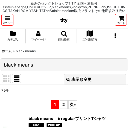
新潟のセレクトショップTITY 全国へ通販可
ssstein,ebagos,UNDERCOVER,blackmeans,kookyzoo,PHINGERIN,ISSUETHIN
GS,TAKAHIROMIYASHITATheSoloist.mediam取扱ブランドその他正規取り扱い
tity
メニュー
カート
カテゴリ
マイページ
商品検索
ご利用案内
ホーム
>
black means
black means
表示順変更
閉じる
75
件
表示数
:
1
2
次
»
並び順
:
black means irregularプリントTシャツ
絞り込む