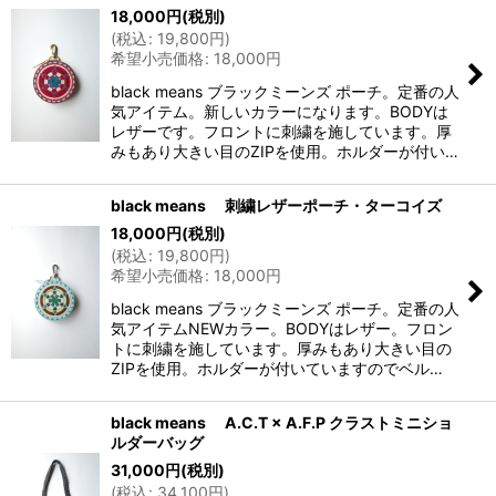
18,000
円
(税別)
(
税込
:
19,800
円
)
希望小売価格
:
18,000
円
black means ブラックミーンズ ポーチ。定番の人
気アイテム。新しいカラーになります。BODYは
レザーです。フロントに刺繍を施しています。厚
みもあり大きい目のZIPを使用。ホルダーが付い…
black means 刺繍レザーポーチ・ターコイズ
18,000
円
(税別)
(
税込
:
19,800
円
)
希望小売価格
:
18,000
円
black means ブラックミーンズ ポーチ。定番の人
気アイテムNEWカラー。BODYはレザー。フロン
トに刺繍を施しています。厚みもあり大きい目の
ZIPを使用。ホルダーが付いていますのでベル…
black means A.C.T × A.F.P クラストミニショ
ルダーバッグ
31,000
円
(税別)
(
税込
:
34,100
円
)