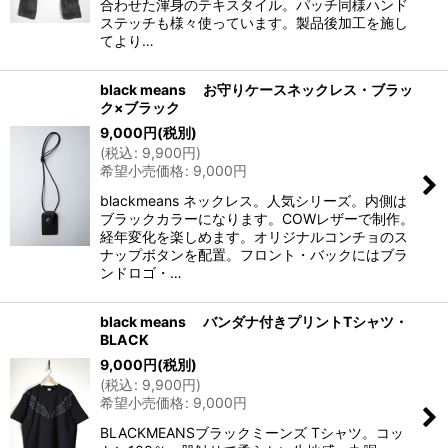
合わせた渾身のテキスタイル。パッチ同様ハンド
ステッチも様々使っています。製品後加工を施し
てより…
black means お守りケースネックレス・ブラッ
ク×ブラック
9,000
円
(税別)
(
税込
:
9,900
円
)
希望小売価格
:
9,000
円
blackmeans ネックレス。人気シリーズ。内側は
ブラックカラーになります。COWレザーで制作。
経年変化を楽しめます。オリジナルコンチョのス
ナップボタンを配置。フロント・バックにはブラ
ンドロゴ・…
black means バンダナ付きプリントTシャツ・
BLACK
9,000
円
(税別)
(
税込
:
9,900
円
)
希望小売価格
:
9,000
円
BLACKMEANSブラックミーンズ Tシャツ。コッ