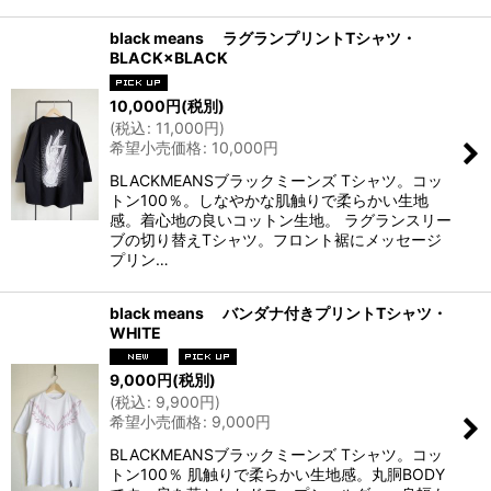
black means ラグランプリントTシャツ・
BLACK×BLACK
10,000
円
(税別)
(
税込
:
11,000
円
)
希望小売価格
:
10,000
円
BLACKMEANSブラックミーンズ Tシャツ。コッ
トン100％。しなやかな肌触りで柔らかい生地
感。着心地の良いコットン生地。 ラグランスリー
ブの切り替えTシャツ。フロント裾にメッセージ
プリン…
black means バンダナ付きプリントTシャツ・
WHITE
9,000
円
(税別)
(
税込
:
9,900
円
)
希望小売価格
:
9,000
円
BLACKMEANSブラックミーンズ Tシャツ。コッ
トン100％ 肌触りで柔らかい生地感。丸胴BODY