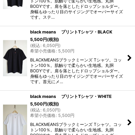
トン100％。肌触りで柔らかい生地感。丸胴
BODYです。肩を落としたドロップショルダー。
身幅もゆったり目のサイジングでオーバーサイズ
です。ステ…
black means プリントTシャツ・BLACK
5,500
円
(税別)
(
税込
:
6,050
円
)
希望小売価格
:
5,500
円
BLACKMEANSブラックミーンズ Tシャツ。コッ
トン100％。肌触りで柔らかい生地感。丸胴
BODYです。肩を落としたドロップショルダー。
身幅もゆったり目のサイジングでオーバーサイズ
です。首元にメ…
black means プリントTシャツ・WHITE
5,500
円
(税別)
(
税込
:
6,050
円
)
希望小売価格
:
5,500
円
BLACKMEANSブラックミーンズ Tシャツ。コッ
トン100％。肌触りで柔らかい生地感。丸胴