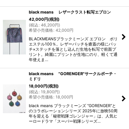
black means レザークラスト転写エプロン
42,000
円
(税別)
(
税込
:
46,200
円
)
希望小売価格
:
42,000
円
BLACKMEANSブラックミーンズ エプロン ポリ
エステル100％。レザーパッチを瘡蓋の様にパッ
チ×ステッチを落とし込んだ生地を転写で前面プ
リント。綺麗にプリントが生地にのり、軽くて通
年使えま…
black means "GORENGER"サークルポーチ・
ミドリ
18,000
円
(税別)
(
税込
:
19,800
円
)
希望小売価格
:
18,000
円
black means ブラックミーンズ “GORENGER”と
のコラボレーションシリーズ 2025年に放映50周
年を迎える「秘密戦隊ゴレンジャー」は、人気ヒ
ーロードラマ「スーパー戦隊シリーズ…