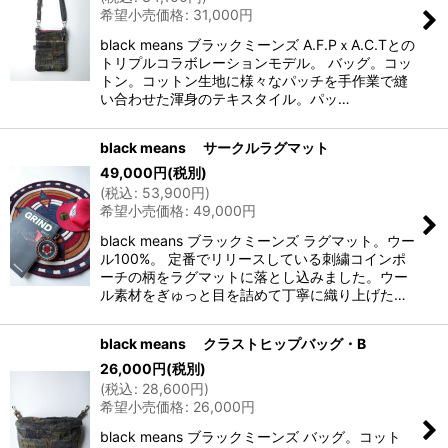
希望小売価格
:
31,000
円
black means ブラックミーンズ A.F.PｘA.C.Tとの
トリプルコラボレーションモデル。 バッグ。コッ
トン。コットン生地に様々なパッチを手作業で縫
い合わせた渾身のテキスタイル。パッ…
black means サークルラグマット
49,000
円
(税別)
(
税込
:
53,900
円
)
希望小売価格
:
49,000
円
black means ブラックミーンズ ラグマット。ウー
ル100%。 定番でリリースしている刺繍コインポ
ーチの柄をラグマットに落とし込みました。ウー
ル素材をぎゅっと目を詰めて丁寧に織り上げた…
black means クラストヒップバッグ・B
26,000
円
(税別)
(
税込
:
28,600
円
)
希望小売価格
:
26,000
円
black means ブラックミーンズ バッグ。コット