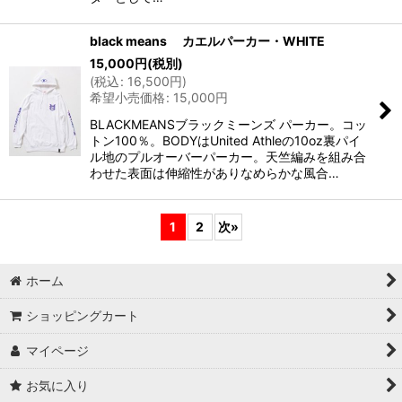
black means カエルパーカー・WHITE
15,000
円
(税別)
(
税込
:
16,500
円
)
希望小売価格
:
15,000
円
BLACKMEANSブラックミーンズ パーカー。コッ
トン100％。BODYはUnited Athleの10oz裏パイ
ル地のプルオーバーパーカー。天竺編みを組み合
わせた表面は伸縮性がありなめらかな風合…
1
2
次
»
ホーム
ショッピングカート
マイページ
お気に入り