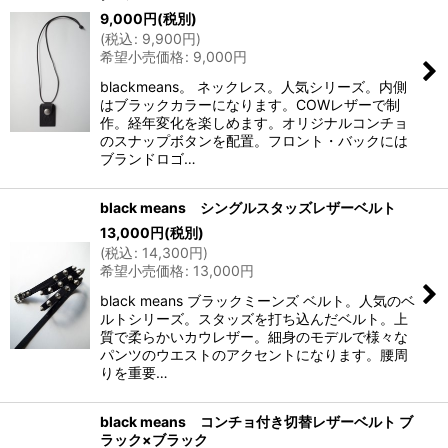
9,000
円
(税別)
(
税込
:
9,900
円
)
希望小売価格
:
9,000
円
blackmeans。 ネックレス。人気シリーズ。内側
はブラックカラーになります。COWレザーで制
作。経年変化を楽しめます。オリジナルコンチョ
のスナップボタンを配置。フロント・バックには
ブランドロゴ…
black means シングルスタッズレザーベルト
13,000
円
(税別)
(
税込
:
14,300
円
)
希望小売価格
:
13,000
円
black means ブラックミーンズ ベルト。人気のベ
ルトシリーズ。スタッズを打ち込んだベルト。上
質で柔らかいカウレザー。細身のモデルで様々な
パンツのウエストのアクセントになります。腰周
りを重要…
black means コンチョ付き切替レザーベルト ブ
ラック×ブラック