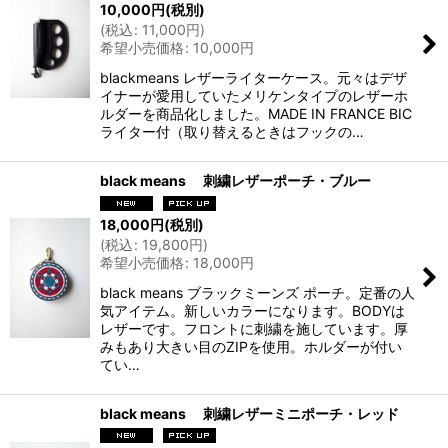
10,000
円
(税別)
(
税込
:
11,000
円
)
希望小売価格
:
10,000
円
blackmeans レザーライターケース。元々はデザ
イナーが愛用していたメリケンタイプのレザーホ
ルダーを商品化しました。MADE IN FRANCE BIC
ライター付（取り替えるときはフックの…
black means 刺繍レザーポーチ・ブルー
18,000
円
(税別)
(
税込
:
19,800
円
)
希望小売価格
:
18,000
円
black means ブラックミーンズ ポーチ。定番の人
気アイテム。新しいカラーになります。BODYは
レザーです。フロントに刺繍を施しています。厚
みもあり大きい目のZIPを使用。ホルダーが付い
てい…
black means 刺繍レザーミニポーチ・レッド