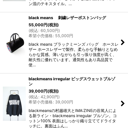
ン混のテキスタイル。…
black means 刺繍レザーボストンバッグ
55,000
円
(税別)
(
税込
:
60,500
円
)
希望小売価格
:
55,000
円
black means ブラックミーンズ バッグ ホースレ
ザー ホースレザーで製作。柔らかな手触りとなめ
らかな質感。薄いながらも引っ張り強度が高く、
耐久性に優れています。通気性もあり高品質で
使…
blackmeans irregular ビッグスウェットブルゾ
ン
39,000
円
(税別)
(
税込
:
42,900
円
)
希望小売価格
:
39,000
円
blackmeansの村越雄大とIMA:ZINEの谷篤人によ
る新ライン・blackmeans irregular ブルゾン。コ
ットン100% 表面はしっかり織り立ててドライタ
ッチに。裏面はふん…