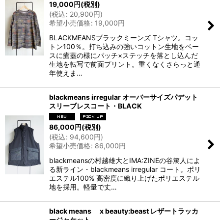
19,000
円
(税別)
(
税込
:
20,900
円
)
希望小売価格
:
19,000
円
BLACKMEANSブラックミーンズ Tシャツ。コッ
トン100％。打ち込みの強いコットン生地をベー
スに瘡蓋の様にパッチ×ステッチを落とし込んだ
生地を転写で前面プリント。重くなくさらっと通
年使えま…
blackmeans irregular オーバーサイズパデット
スリーブレスコート・BLACK
86,000
円
(税別)
(
税込
:
94,600
円
)
希望小売価格
:
86,000
円
blackmeansの村越雄大とIMA:ZINEの谷篤人によ
る新ライン・blackmeans irregular コート。ポリ
エステル100% 高密度に織り上げたポリエステル
地を採用。軽量で丈…
black means x beauty:beast レザートラッカ
ージャケット