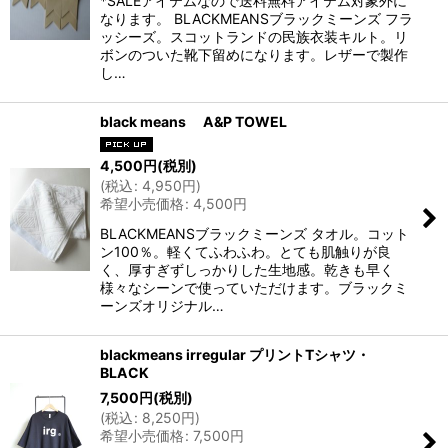
*SALEアイテムなので送料無料アイテム対象外に
なります。 BLACKMEANSブラックミーンズ フラ
ッシーズ。スコットランドの民族衣装キルト。リ
ボンのついた靴下留めになります。レザーで製作
し…
black means A&P TOWEL
4,500
円
(税別)
(
税込
:
4,950
円
)
希望小売価格
:
4,500
円
BLACKMEANSブラックミーンズ タオル。コット
ン100％。軽くてふわふわ。とても肌触りが良
く、厚すぎずしっかりした生地感。乾きも早く
様々なシーンで使っていただけます。ブラックミ
ーンズオリジナル…
blackmeans irregular プリントTシャツ・
BLACK
7,500
円
(税別)
(
税込
:
8,250
円
)
希望小売価格
:
7,500
円