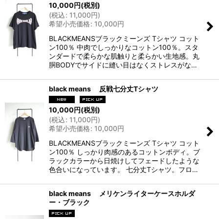
10,000
円
(税別)
(
税込
:
11,000
円
)
希望小売価格
:
10,000
円
BLACKMEANSブラックミーンズ Tシャツ コット
ン100％ 中肉でしっかりなコットン100％。スタ
ンダードで柔らかな肌触りと柔らかい生地感。丸
胴BODYでサイドに縫い目はなくストレスがな…
black means 反戦七分丈Tシャツ
10,000
円
(税別)
(
税込
:
11,000
円
)
希望小売価格
:
10,000
円
BLACKMEANSブラックミーンズ Tシャツ コット
ン100％ しっかり肉感のあるコットンボディ。ブ
ラックカラーから日焼けしてフェードしたような
色合いになっています。 七分丈Tシャツ。フロ…
black means メリケンライターケースホルダ
ー・ブラック