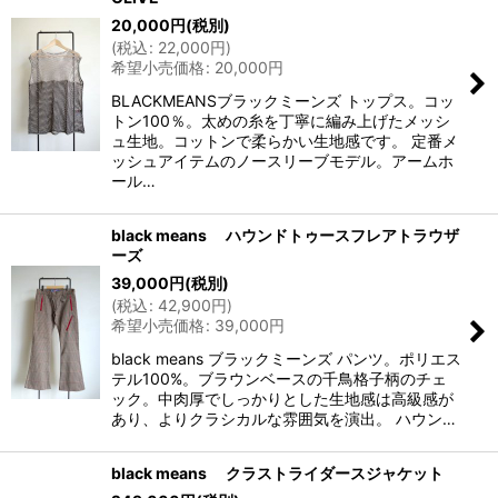
20,000
円
(税別)
(
税込
:
22,000
円
)
希望小売価格
:
20,000
円
BLACKMEANSブラックミーンズ トップス。コッ
トン100％。太めの糸を丁寧に編み上げたメッシ
ュ生地。コットンで柔らかい生地感です。 定番メ
ッシュアイテムのノースリーブモデル。アームホ
ール…
black means ハウンドトゥースフレアトラウザ
ーズ
39,000
円
(税別)
(
税込
:
42,900
円
)
希望小売価格
:
39,000
円
black means ブラックミーンズ パンツ。ポリエス
テル100%。ブラウンベースの千鳥格子柄のチェ
ック。中肉厚でしっかりとした生地感は高級感が
あり、よりクラシカルな雰囲気を演出。 ハウン…
black means クラストライダースジャケット