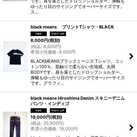
です。肩を落としたドロップショルダー。身幅も
ゆったり目のサイジングでオーバーサイズです。
ス…
black means プリントTシャツ・BLACK
6,000
円
(税別)
(
税込
:
6,600
円
)
希望小売価格
:
6,000
円
BLACKMEANSブラックミーンズ Tシャツ。コッ
トン100％。肌触りで柔らかい生地感。丸胴
BODYです。肩を落としたドロップショルダー。
身幅もゆったり目のサイジングでオーバーサイズ
です。グラフィ…
black means Hiroshima Denim スキニーデニム
パンツ・インディゴ
19,000
円
(税別)
(
税込
:
20,900
円
)
希望小売価格
:
19,000
円