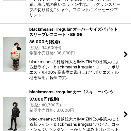
感。着心地の良いコットン生地。 ラグランスリー
ブの切り替えTシャツ。フロントにメッセージプ
リント…
blackmeans irregular オーバーサイズパデット
スリーブレスコート・BEIGE
86,000
円
(税別)
(
税込
:
94,600
円
)
希望小売価格
:
86,000
円
blackmeansの村越雄大とIMA:ZINEの谷篤人によ
る新ライン・blackmeans irregular コート。ポリ
エステル100% 高密度に織り上げたポリエステル
地を採用。軽量で丈…
blackmeans irregular カーゴスキニーパンツ
37,000
円
(税別)
(
税込
:
40,700
円
)
希望小売価格
:
37,000
円
blackmeansの村越雄大とIMA:ZINEの谷篤人によ
る新ライン・blackmeans irregular パンツ。コッ
トン×ポリウレタン しっかりと編み上げたコット