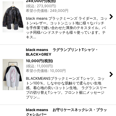
249,000
円
(税別)
(
税込
:
273,900
円
)
希望小売価格
:
249,000
円
black means ブラックミーンズ ライダース。コッ
トン×レザー。コットンニット地に様々なパッチ
を手作業で縫い合わせた渾身のテキスタイル。パ
ッチ同様ハンドステッチも様々使っています。テ
キス…
black means ラグランプリントTシャツ・
BLACK×GREY
10,000
円
(税別)
(
税込
:
11,000
円
)
希望小売価格
:
10,000
円
BLACKMEANSブラックミーンズ Tシャツ。コッ
トン100％。しなやかな肌触りで柔らかい生地
感。着心地の良いコットン生地。 ラグランスリー
ブの切り替えTシャツ。フロント裾にメッセージ
プリン…
black means お守りケースネックレス・ブラッ
ク×シルバー