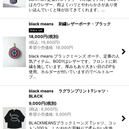
はカウレザー、程よくハリとやわらかさがあり使
い込んでいくと味が出てきてくれます。…
black means 刺繍レザーポーチ・ブラック
18,000
円
(税別)
(
税込
:
19,800
円
)
希望小売価格
:
18,000
円
black means ブラックミーンズ ポーチ。定番の人
気アイテム。BODYはレザーです。フロントに刺
繍を施しています。厚みもあり大きい目のZIPを
使用。ホルダーが付いていますのでベルトルー
プ…
black means ラグランプリントTシャツ・
BLACK
9,000
円
(税別)
(
税込
:
9,900
円
)
希望小売価格
:
9,000
円
BLACKMEANSブラックミーンズ Tシャツ。コッ
トン100％。しなやかな肌触りで柔らかい生地