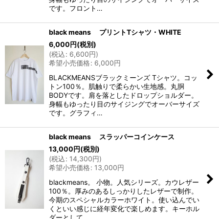
です。フロント…
black means プリントTシャツ・WHITE
6,000
円
(税別)
(
税込
:
6,600
円
)
希望小売価格
:
6,000
円
BLACKMEANSブラックミーンズ Tシャツ。コッ
トン100％。肌触りで柔らかい生地感。丸胴
BODYです。肩を落としたドロップショルダー。
身幅もゆったり目のサイジングでオーバーサイズ
です。グラフィ…
black means スラッパーコインケース
13,000
円
(税別)
(
税込
:
14,300
円
)
希望小売価格
:
13,000
円
blackmeans。 小物。人気シリーズ。カウレザー
100％。厚みのあるしっかりしたレザーで制作。
今期のスペシャルカラーホワイト。使い込んでい
くといい感じに経年変化で楽しめます。キーホル
ダーとして…