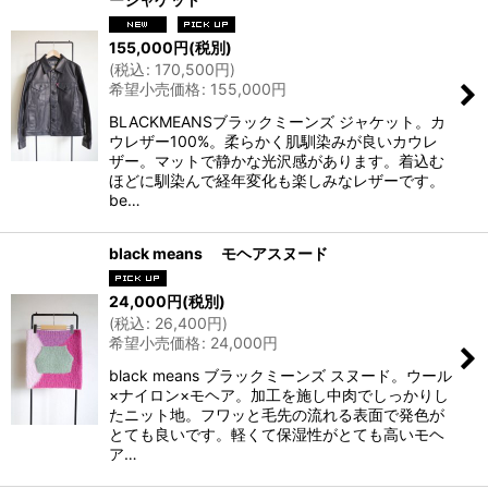
155,000
円
(税別)
(
税込
:
170,500
円
)
希望小売価格
:
155,000
円
BLACKMEANSブラックミーンズ ジャケット。カ
ウレザー100%。柔らかく肌馴染みが良いカウレ
ザー。マットで静かな光沢感があります。着込む
ほどに馴染んで経年変化も楽しみなレザーです。
be…
black means モヘアスヌード
24,000
円
(税別)
(
税込
:
26,400
円
)
希望小売価格
:
24,000
円
black means ブラックミーンズ スヌード。ウール
×ナイロン×モヘア。加工を施し中肉でしっかりし
たニット地。フワッと毛先の流れる表面で発色が
とても良いです。軽くて保湿性がとても高いモヘ
ア…