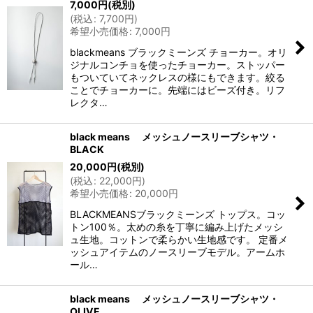
7,000
円
(税別)
(
税込
:
7,700
円
)
希望小売価格
:
7,000
円
blackmeans ブラックミーンズ チョーカー。オリ
ジナルコンチョを使ったチョーカー。ストッパー
もついていてネックレスの様にもできます。絞る
ことでチョーカーに。先端にはビーズ付き。リフ
レクタ…
black means メッシュノースリーブシャツ・
BLACK
20,000
円
(税別)
(
税込
:
22,000
円
)
希望小売価格
:
20,000
円
BLACKMEANSブラックミーンズ トップス。コッ
トン100％。太めの糸を丁寧に編み上げたメッシ
ュ生地。コットンで柔らかい生地感です。 定番メ
ッシュアイテムのノースリーブモデル。アームホ
ール…
black means メッシュノースリーブシャツ・
OLIVE