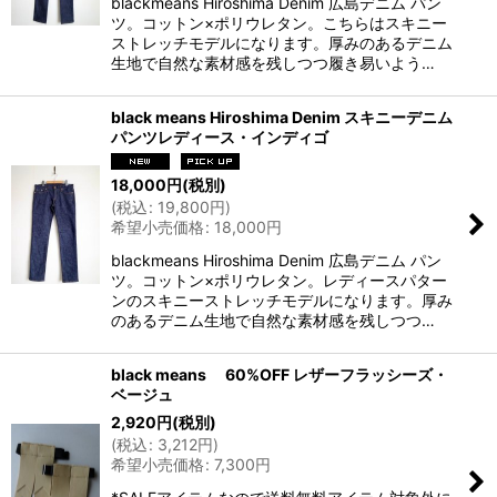
blackmeans Hiroshima Denim 広島デニム パン
ツ。コットン×ポリウレタン。こちらはスキニー
ストレッチモデルになります。厚みのあるデニム
生地で自然な素材感を残しつつ履き易いよう…
black means Hiroshima Denim スキニーデニム
パンツレディース・インディゴ
18,000
円
(税別)
(
税込
:
19,800
円
)
希望小売価格
:
18,000
円
blackmeans Hiroshima Denim 広島デニム パン
ツ。コットン×ポリウレタン。レディースパター
ンのスキニーストレッチモデルになります。厚み
のあるデニム生地で自然な素材感を残しつつ…
black means 60%OFF レザーフラッシーズ・
ベージュ
2,920
円
(税別)
(
税込
:
3,212
円
)
希望小売価格
:
7,300
円