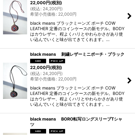
22,000
円
(税別)
(
税込
:
24,200
円
)
希望小売価格
:
22,000
円
black means ブラックミーンズ ポーチ COW
LEATHER 定番のコインケースの新モデル。BODY
はカウレザー、程よくハリとやわらかさがあり使
い込んでいくと味が出てきてくれます。…
black means 刺繍レザーミニポーチ・ブラック
22,000
円
(税別)
(
税込
:
24,200
円
)
希望小売価格
:
22,000
円
black means ブラックミーンズ ポーチ COW
LEATHER 定番のコインケースの新モデル。BODY
はカウレザー、程よくハリとやわらかさがあり使
い込んでいくと味が出てきてくれます。…
black means BORO転写ロングスリーブTシャ
ツ