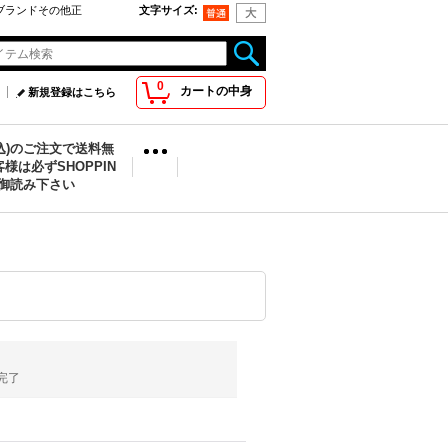
oo取扱ブランドその他正
文字サイズ
:
0
カートの中身
新規登録はこちら
税込)のご注文で送料無
様は必ずSHOPPIN
を御読み下さい
完了