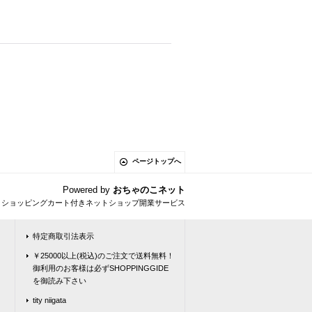
ページトップへ
Powered by
おちゃのこネット
とショッピングカート付きネットショップ開業サービス
特定商取引法表示
￥25000以上(税込)のご注文で送料無料！
御利用のお客様は必ずSHOPPINGGIDE
を御読み下さい
tity niigata