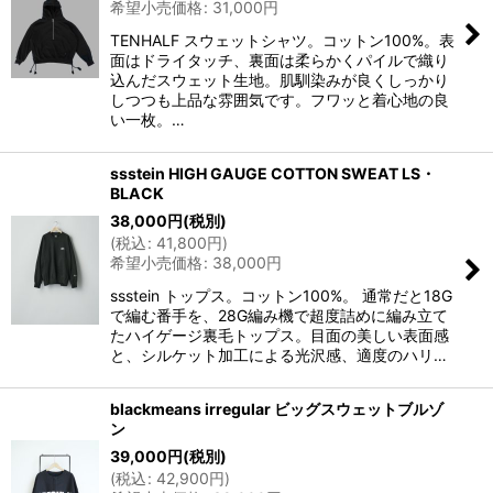
希望小売価格
:
31,000
円
TENHALF スウェットシャツ。コットン100%。表
面はドライタッチ、裏面は柔らかくパイルで織り
込んだスウェット生地。肌馴染みが良くしっかり
しつつも上品な雰囲気です。フワッと着心地の良
い一枚。…
ssstein HIGH GAUGE COTTON SWEAT LS・
BLACK
38,000
円
(税別)
(
税込
:
41,800
円
)
希望小売価格
:
38,000
円
ssstein トップス。コットン100%。 通常だと18G
で編む番手を、28G編み機で超度詰めに編み立て
たハイゲージ裏毛トップス。目面の美しい表面感
と、シルケット加工による光沢感、適度のハリ…
blackmeans irregular ビッグスウェットブルゾ
ン
39,000
円
(税別)
(
税込
:
42,900
円
)