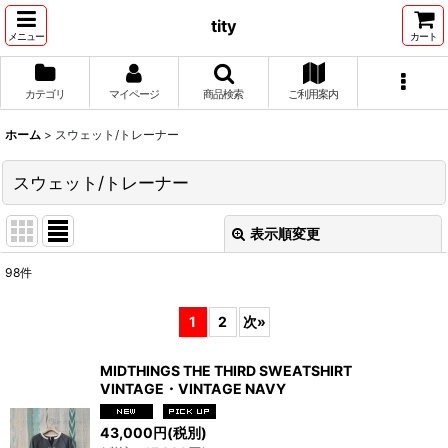
tity
メニュー
カート
カテゴリ
マイページ
商品検索
ご利用案内
ホーム
>
スウェット/トレーナー
スウェット/トレーナー
表示順変更
閉じる
98
件
表示数
:
1
2
次
»
並び順
:
MIDTHINGS THE THIRD SWEATSHIRT
VINTAGE・VINTAGE NAVY
絞り込む
43,000
円
(税別)