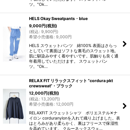
ツ。"Ok…
HELS Okay Sweatpants・blue
9,000
円
(税別)
(
税込
:
9,900
円
)
希望小売価格
:
9,000
円
HELS スウェットパンツ 綿100% 表面はさらっ
としていて裏面はソフトな裏毛のスウェット地。
肌に馴染みやすく着やすいです。肌触りも良く通
年着用していただけます。 スウェットパン
ツ。"Ok…
RELAX FIT リラックスフィット ”cordura pkt
crewsweat“・ブラック
12,000
円
(税別)
(
税込
:
13,200
円
)
希望小売価格
:
12,000
円
RELAXFIT スウェットシャツ ポリエステル✕ナ
イロン corduranylonを入れて織り上げました。表
はとろみがあり柔らかく、裏はフリースで保湿性
を高めています。 クルーネックスウェ…