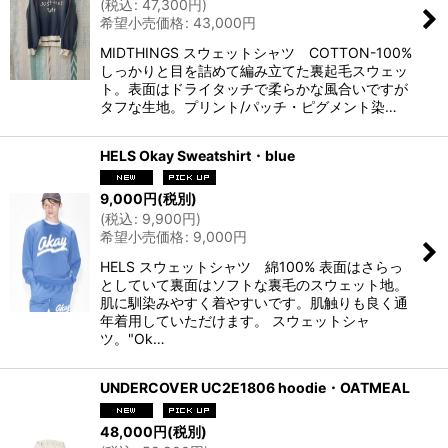
(
税込
:
47,300
円
)
希望小売価格
:
43,000
円
MIDTHINGS スウェットシャツ COTTON-100%
しっかりと目を詰めて編み立てた裏起毛スウェッ
ト。表面はドライタッチで柔らかな風合いですが
タフな生地。プリント/パッチ・ピグメント染…
HELS Okay Sweatshirt・blue
9,000
円
(税別)
(
税込
:
9,900
円
)
希望小売価格
:
9,000
円
HELS スウェットシャツ 綿100% 表面はさらっ
としていて裏面はソフトな裏毛のスウェット地。
肌に馴染みやすく着やすいです。肌触りも良く通
年着用していただけます。 スウェットシャ
ツ。"Ok…
UNDERCOVER UC2E1806 hoodie・OATMEAL
48,000
円
(税別)