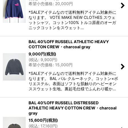
希望小売価格
:
20,000
円
*SALEアイテムなので送料無料アイテム対象外に
なります。 VOTE MAKE NEW CLOTHES スウェ
ットシャツ。コットン100% トルコ原産のオーガ
ニックコットンをスウェット…
BAL 40%OFF RUSSELL ATHLETIC HEAVY
COTTON CREW・charcoal gray
9,000
円
(税別)
(
税込
:
9,900
円
)
希望小売価格
:
15,000
円
*SALEアイテムなので送料無料アイテム対象外に
なります。 BAL バル クルーネック。コットン×ポ
リエステル。表面はソフトな肌触りのヘビーオン
ススウェット生地。裏起毛仕様でふんわり暖か…
BAL 40%OFF RUSSELL DISTRESSED
ATHLETIC HEAVY COTTON CREW・charcoal
gray
15,600
円
(税別)
(
税込
:
17,160
円
)