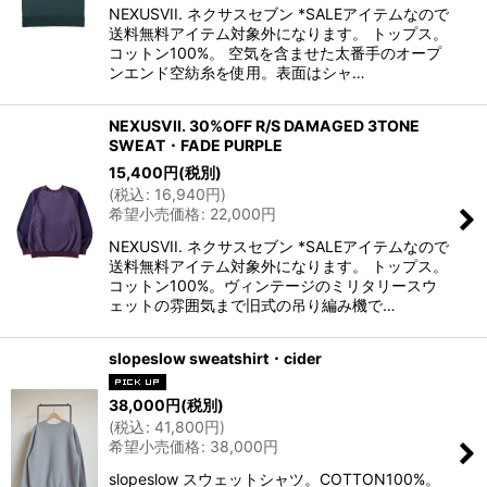
NEXUSVII. ネクサスセブン *SALEアイテムなので
送料無料アイテム対象外になります。 トップス。
コットン100%。 空気を含ませた太番手のオープ
ンエンド空紡糸を使用。表面はシャ…
NEXUSVII. 30%OFF R/S DAMAGED 3TONE
SWEAT・FADE PURPLE
15,400
円
(税別)
(
税込
:
16,940
円
)
希望小売価格
:
22,000
円
NEXUSVII. ネクサスセブン *SALEアイテムなので
送料無料アイテム対象外になります。 トップス。
コットン100%。ヴィンテージのミリタリースウ
ェットの雰囲気まで旧式の吊り編み機で…
slopeslow sweatshirt・cider
38,000
円
(税別)
(
税込
:
41,800
円
)
希望小売価格
:
38,000
円
slopeslow スウェットシャツ。COTTON100%。