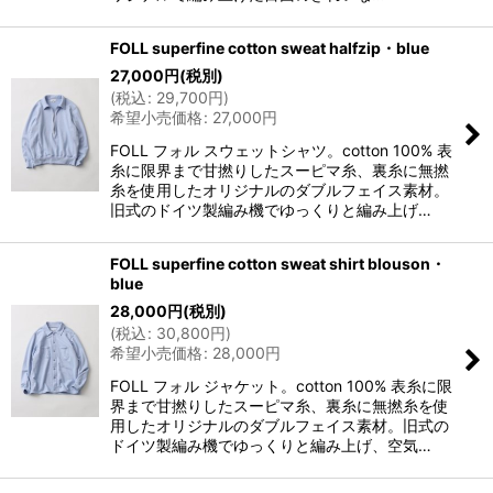
FOLL superfine cotton sweat halfzip・blue
27,000
円
(税別)
(
税込
:
29,700
円
)
希望小売価格
:
27,000
円
FOLL フォル スウェットシャツ。cotton 100% 表
糸に限界まで甘撚りしたスーピマ糸、裏糸に無撚
糸を使用したオリジナルのダブルフェイス素材。
旧式のドイツ製編み機でゆっくりと編み上げ…
FOLL superfine cotton sweat shirt blouson・
blue
28,000
円
(税別)
(
税込
:
30,800
円
)
希望小売価格
:
28,000
円
FOLL フォル ジャケット。cotton 100% 表糸に限
界まで甘撚りしたスーピマ糸、裏糸に無撚糸を使
用したオリジナルのダブルフェイス素材。旧式の
ドイツ製編み機でゆっくりと編み上げ、空気…