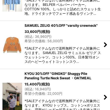
*SALEアイテムなので送料無料アイテム対象外に
なります。 BELPER ベルパー パーカー。
COTTON 100%。しっかりと詰めたスウェット生
地。ドライタッチでフェード感あるヴィンテ…
SAMUEL ZELIG 40%OFF "varsity crewneck"
33,600
円
(税別)
(
税込
:
36,960
円
)
希望小売価格
:
56,000
円
*SALEアイテムなので送料無料アイテム対象外に
なります。 SAMUEL ZELIG サミュエル ゼリグ ス
ウェットシャツ。コットン100%。日本製15オン
スのヘビーウェイトコットンスウ…
KYOU 30%OFF "GINGKO" Shaggy Pile
Paneling Turtle Neck Sweat ・OATMEAL
15,400
円
(税別)
(
税込
:
16,940
円
)
希望小売価格
:
22,000
円
*SALEアイテムなので送料無料アイテム対象外に
なります。 KYOU トップス。コットン×ポリエス
テル。背面がシャギー起毛されている生地と張り