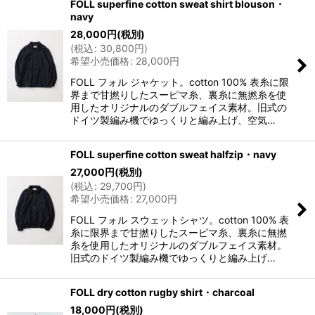
FOLL superfine cotton sweat shirt blouson・
navy
28,000
円
(税別)
(
税込
:
30,800
円
)
希望小売価格
:
28,000
円
FOLL フォル ジャケット。cotton 100% 表糸に限
界まで甘撚りしたスーピマ糸、裏糸に無撚糸を使
用したオリジナルのダブルフェイス素材。旧式の
ドイツ製編み機でゆっくりと編み上げ、空気…
FOLL superfine cotton sweat halfzip・navy
27,000
円
(税別)
(
税込
:
29,700
円
)
希望小売価格
:
27,000
円
FOLL フォル スウェットシャツ。cotton 100% 表
糸に限界まで甘撚りしたスーピマ糸、裏糸に無撚
糸を使用したオリジナルのダブルフェイス素材。
旧式のドイツ製編み機でゆっくりと編み上げ…
FOLL dry cotton rugby shirt・charcoal
18,000
円
(税別)