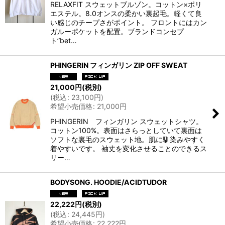
RELAXFIT スウェットブルゾン。コットン×ポリ
エステル。8.0オンスの柔かい裏起毛。軽くて良
い感じのチープさがポイント。 フロントにはカン
ガルーポケットを配置。ブランドコンセプ
ト”bet…
PHINGERIN フィンガリン ZIP OFF SWEAT
21,000
円
(税別)
(
税込
:
23,100
円
)
希望小売価格
:
21,000
円
PHINGERIN フィンガリン スウェットシャツ。
コットン100%。表面はさらっとしていて裏面は
ソフトな裏毛のスウェット地。肌に馴染みやすく
着やすいです。 袖丈を変化させることのできるス
リー…
BODYSONG. HOODIE/ACIDTUDOR
22,222
円
(税別)
(
税込
:
24,445
円
)
希望小売価格
:
22,222
円