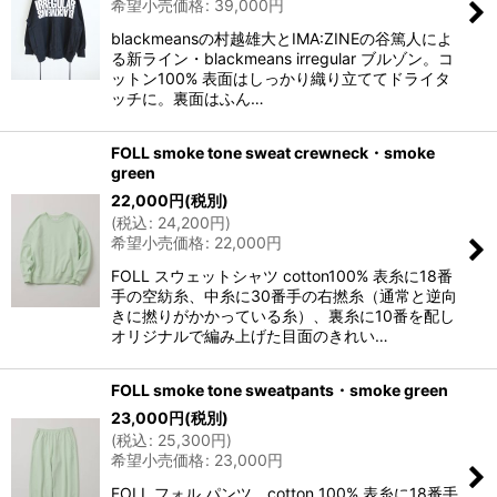
希望小売価格
:
39,000
円
blackmeansの村越雄大とIMA:ZINEの谷篤人によ
る新ライン・blackmeans irregular ブルゾン。コ
ットン100% 表面はしっかり織り立ててドライタ
ッチに。裏面はふん…
FOLL smoke tone sweat crewneck・smoke
green
22,000
円
(税別)
(
税込
:
24,200
円
)
希望小売価格
:
22,000
円
FOLL スウェットシャツ cotton100% 表糸に18番
手の空紡糸、中糸に30番手の右撚糸（通常と逆向
きに撚りがかかっている糸）、裏糸に10番を配し
オリジナルで編み上げた目面のきれい…
FOLL smoke tone sweatpants・smoke green
23,000
円
(税別)
(
税込
:
25,300
円
)
希望小売価格
:
23,000
円
FOLL フォル パンツ cotton 100% 表糸に18番手