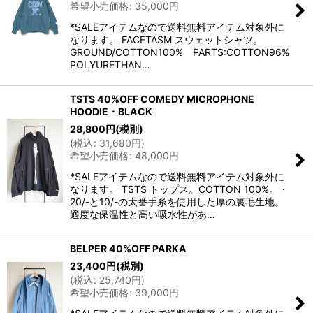
希望小売価格
:
35,000
円
*SALEアイテムなので送料無料アイテム対象外に
なります。 FACETASM スウェットシャツ。
GROUND/COTTON100% PARTS:COTTON96%
POLYURETHAN…
TSTS 40%OFF COMEDY MICROPHONE
HOODIE・BLACK
28,800
円
(税別)
(
税込
:
31,680
円
)
希望小売価格
:
48,000
円
*SALEアイテムなので送料無料アイテム対象外に
なります。 TSTS トップス。COTTON 100%。・
20/-と10/-の太番手糸を使用した厚の裏毛生地。
適度な保温性と高い吸水性があ…
BELPER 40%OFF PARKA
23,400
円
(税別)
(
税込
:
25,740
円
)
希望小売価格
:
39,000
円