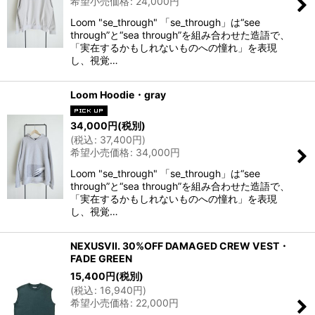
希望小売価格
:
24,000
円
Loom "se_through" 「se_through」は“see
through”と“sea through”を組み合わせた造語で、
「実在するかもしれないものへの憧れ」を表現
し、視覚…
Loom Hoodie・gray
34,000
円
(税別)
(
税込
:
37,400
円
)
希望小売価格
:
34,000
円
Loom "se_through" 「se_through」は“see
through”と“sea through”を組み合わせた造語で、
「実在するかもしれないものへの憧れ」を表現
し、視覚…
NEXUSVII. 30%OFF DAMAGED CREW VEST・
FADE GREEN
15,400
円
(税別)
(
税込
:
16,940
円
)
希望小売価格
:
22,000
円