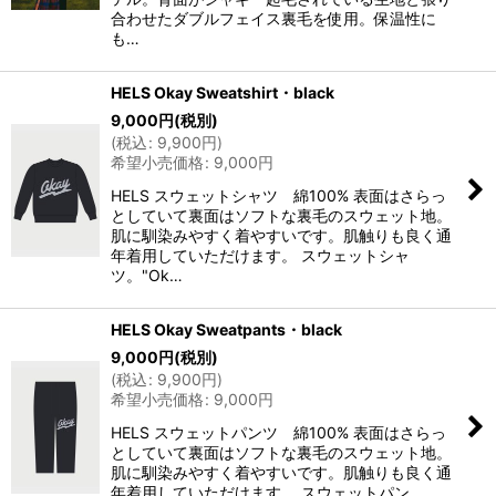
合わせたダブルフェイス裏毛を使用。保温性に
も…
HELS Okay Sweatshirt・black
9,000
円
(税別)
(
税込
:
9,900
円
)
希望小売価格
:
9,000
円
HELS スウェットシャツ 綿100% 表面はさらっ
としていて裏面はソフトな裏毛のスウェット地。
肌に馴染みやすく着やすいです。肌触りも良く通
年着用していただけます。 スウェットシャ
ツ。"Ok…
HELS Okay Sweatpants・black
9,000
円
(税別)
(
税込
:
9,900
円
)
希望小売価格
:
9,000
円
HELS スウェットパンツ 綿100% 表面はさらっ
としていて裏面はソフトな裏毛のスウェット地。
肌に馴染みやすく着やすいです。肌触りも良く通
年着用していただけます。 スウェットパン