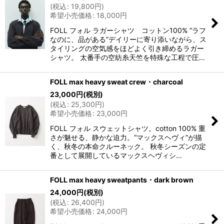
(
税込
:
19,800
円
)
希望小売価格
:
18,000
円
FOLL フォル ラガーシャツ コットン100% “ラフ
なのに、品がある”デイリーに寄り添いながら、ス
タイリングの空気感をほどよく引き締めるラガー
シャツ。 太番手の空紡糸天竺を特殊な工程で圧…
FOLL max heavy sweat crew・charcoal
23,000
円
(税別)
(
税込
:
25,300
円
)
希望小売価格
:
23,000
円
FOLL フォル スウェットシャツ。cotton 100% 重
さが魅せる、静かな迫力。“マックスヘヴィ”が描
く、秋冬の本命クルーネック。 秋冬シーズンの定
番として展開しているマックスヘヴィシ…
FOLL max heavy sweatpants・dark brown
24,000
円
(税別)
(
税込
:
26,400
円
)
希望小売価格
:
24,000
円