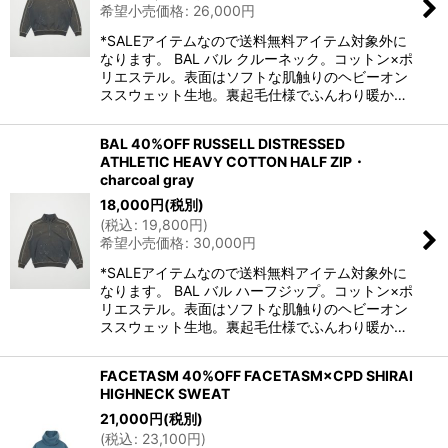
希望小売価格
:
26,000
円
*SALEアイテムなので送料無料アイテム対象外に
なります。 BAL バル クルーネック。コットン×ポ
リエステル。表面はソフトな肌触りのヘビーオン
ススウェット生地。裏起毛仕様でふんわり暖か…
BAL 40%OFF RUSSELL DISTRESSED
ATHLETIC HEAVY COTTON HALF ZIP・
charcoal gray
18,000
円
(税別)
(
税込
:
19,800
円
)
希望小売価格
:
30,000
円
*SALEアイテムなので送料無料アイテム対象外に
なります。 BAL バル ハーフジップ。コットン×ポ
リエステル。表面はソフトな肌触りのヘビーオン
ススウェット生地。裏起毛仕様でふんわり暖か…
FACETASM 40%OFF FACETASM×CPD SHIRAI
HIGHNECK SWEAT
21,000
円
(税別)
(
税込
:
23,100
円
)