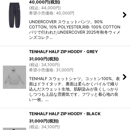
40,000
円
(税別)
(
税込
:
44,000
円
)
希望小売価格
:
40,000
円
UNDERCOVER スウェットパンツ。90%
COTTON, 10% POLYESTER,RIB: 100% COTTON
パリで行われたUNDERCOVER 2025年秋冬ウィメ
ンズコレク…
TENHALF HALF ZIP HOODY・GREY
31,000
円
(税別)
(
税込
:
34,100
円
)
希望小売価格
:
31,000
円
TENHALF スウェットシャツ。コットン100%。表
面はドライタッチ、裏面は柔らかくパイルで織り
込んだスウェット生地。肌馴染みが良くしっかり
しつつも上品な雰囲気です。フワッと着心地の良
い一枚。…
TENHALF HALF ZIP HOODY・BLACK
31,000
円
(税別)
(
税込
:
34,100
円
)