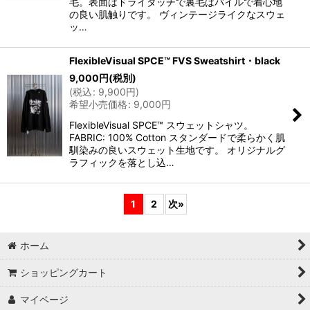
毛。表面はドライタッチで裏毛はパイルで着心地
の良い肌触りです。 ヴィンテージライクなスウェ
ッ…
FlexibleVisual SPCE™ FVS Sweatshirt・black
9,000
円
(税別)
(
税込
:
9,900
円
)
希望小売価格
:
9,000
円
FlexibleVisual SPCE™ スウェットシャツ。
FABRIC: 100% Cotton スタンダードで柔らかく肌
馴染みの良いスウェット生地です。 オリジナルグ
ラフィックを落とし込…
1
2
次
»
ホーム
ショッピングカート
マイページ