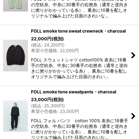
の空紡糸、中糸に30番手の右撚糸（通常と逆向き
に撚りがかかっている糸）、裏糸に10番を配しオ
リジナルで編み上げた目面のきれいな…
FOLL smoke tone sweat crewneck・charcoal
22,000
円
(税別)
(
税込
:
24,200
円
)
希望小売価格
:
22,000
円
FOLL スウェットシャツ cotton100% 表糸に18番
手の空紡糸、中糸に30番手の右撚糸（通常と逆向
きに撚りがかかっている糸）、裏糸に10番を配し
オリジナルで編み上げた目面のきれい…
FOLL smoke tone sweatpants・charcoal
23,000
円
(税別)
(
税込
:
25,300
円
)
希望小売価格
:
23,000
円
FOLL フォル パンツ cotton 100% 表糸に18番手
の空紡糸、中糸に30番手の右撚糸（通常と逆向き
に撚りがかかっている糸）、裏糸に10番を配しオ
リジナルで編み上げた目面のきれいな…