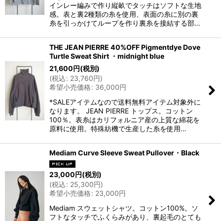
インレー編みで作り縦畝でタッチはソフトな生地
感。表と裏2種類の糸を使用、表面の糸に別の裏
糸を引っかけてループを作り裏糸を接結する部…
THE JEAN PIERRE 40%OFF Pigmentdye Dove
Turtle Sweat Shirt ・midnight blue
21,600
円
(税別)
(
税込
:
23,760
円
)
希望小売価格
:
36,000
円
*SALEアイテムなので送料無料アイテム対象外に
なります。 JEAN PIERRE トップス。コットン
100％。表糸はカリフォルニア産の上質な綿花を
原料に使用。特殊紡機で生産した糸を使用…
Mediam Curve Sleeve Sweat Pullover・Black
23,000
円
(税別)
(
税込
:
25,300
円
)
希望小売価格
:
23,000
円
Mediam スウェットシャツ。コットン100%。ソ
フトなタッチでふくらみがあり、裏起毛のとても