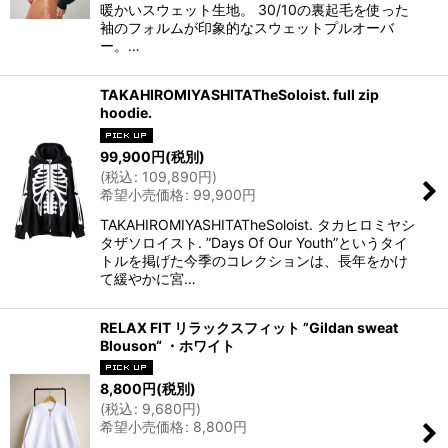
暖かいスウェット生地。 30/10の裏起毛を使った
袖のフォルムが印象的なスウェットプルオーバ
ー。…
TAKAHIROMIYASHITATheSoloist. full zip
hoodie.
99,900
円
(税別)
(
税込
:
109,890
円
)
希望小売価格
:
99,900
円
TAKAHIROMIYASHITATheSoloist. タカヒロミヤシ
タザソロイスト. ”Days Of Our Youth”というタイ
トルを掲げた今季のコレクションは、長年をかけ
て緩やかに宮…
RELAX FIT リラックスフィット ”Gildan sweat
Blouson“ ・ホワイト
8,800
円
(税別)
(
税込
:
9,680
円
)
希望小売価格
:
8,800
円