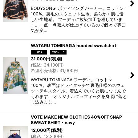
BODYSONG. ボディソング パーカー。コットン
100%。裏毛のスウェット生地。柔らかく肌に優
しい生地感。 フーディに抜染加工を程していま
す。一点一点職人が仕上げているので個々で雰囲
気が変…
WATARU TOMINAGA hooded sweatshirt
31,000
円
(税別)
(
税込
:
34,100
円
)
希望小売価格
:
31,000
円
WATARU TOMINAGA フーディ。コットン
100％。表面はドライタッチで裏毛仕様のスウェ
ットテキスタイル。着込んでいくと肌になじんで
くれます。 オリジナルグラフィックを身頃に落と
し込みまし…
VOTE MAKE NEW CLOTHES 40%OFF SNAP
SWEAT SHIRT・navy
12,000
円
(税別)
(
税込
:
13,200
円
)