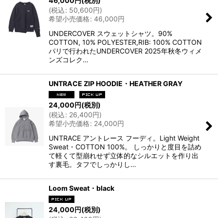
46,000
円
(税別)
(
税込
:
50,600
円
)
希望小売価格
:
46,000
円
UNDERCOVER スウェットシャツ。90%
COTTON, 10% POLYESTER,RIB: 100% COTTON
パリで行われたUNDERCOVER 2025年秋冬ウィメ
ンズコレク…
UNTRACE ZIP HOODIE・HEATHER GRAY
24,000
円
(税別)
(
税込
:
26,400
円
)
希望小売価格
:
24,000
円
UNTRACE アントレース フーディ。Light Weight
Sweat・COTTON 100%。 しっかりと度目を詰め
て軽くて型崩れせず立体的なシルエットを作り出
す裏毛。タフでしっかりし…
Loom Sweat・black
24,000
円
(税別)