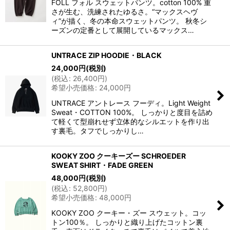
FOLL フォル スウェットパンツ。cotton 100% 重
さが生む、洗練されたゆるさ。“マックスヘヴ
ィ”が描く、冬の本命スウェットパンツ。 秋冬シ
ーズンの定番として展開しているマックス…
UNTRACE ZIP HOODIE・BLACK
24,000
円
(税別)
(
税込
:
26,400
円
)
希望小売価格
:
24,000
円
UNTRACE アントレース フーディ。Light Weight
Sweat・COTTON 100%。 しっかりと度目を詰め
て軽くて型崩れせず立体的なシルエットを作り出
す裏毛。タフでしっかりし…
KOOKY ZOO クーキーズー SCHROEDER
SWEAT SHIRT・FADE GREEN
48,000
円
(税別)
(
税込
:
52,800
円
)
希望小売価格
:
48,000
円
KOOKY ZOO クーキー・ズー スウェット。コッ
トン100％。 しっかりと織り上げたコットン裏