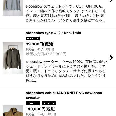
slopeslow スウェットシャツ。COTTON100%。
インレー編みで作り縦畝でタッチはソフトな生地
感。表と裏2種類の糸を使用、表面の糸に別の裏
糸を引っかけてループを作り裏糸を接結する部…
slopeslow type C-2・khaki mix
39,000
円
(税別)
(
税込
:
42,900
円
)
希望小売価格
:
39,000
円
slopeslow セーター。ウール100%。英国産の硬い
シェットランドウールにあえて強く撚りをかけて
更に硬く、ドライなタッチに仕上げた張りのある
頑丈な糸を度詰めに編み込みました。硬さや張り
感は…
slopeslow cable HAND KNITTING cowichan
sweater
140,000
円
(税別)
(
税込
:
154,000
円
)