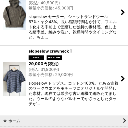
(
税込
:
49,500
円
)
希望小売価格
:
45,000
円
slopeslow セーター。シェットランドウール
57%・ヤク43%。長い縮絨時間をかけて、フエル
ト化する手前まで圧縮した独特の素材感。色によ
る縮率差、編みや洗い、乾燥時間やタイミングな
ど、ちょ…
slopeslow crewneck T
29,000
円
(税別)
(
税込
:
31,900
円
)
希望小売価格
:
29,000
円
slopeslow トップス。コットン100%。とある古着
のワークウエアをモチーフにオリジナルで開発し
た素材。現在では希少な古い編機で編みたてまし
た。ウールのようなバルキーでかさっとしたタッ
チが…
ホーム