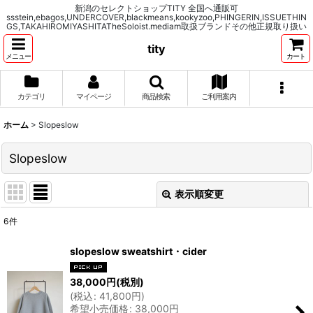
新潟のセレクトショップTITY 全国へ通販可
ssstein,ebagos,UNDERCOVER,blackmeans,kookyzoo,PHINGERIN,ISSUETHIN
GS,TAKAHIROMIYASHITATheSoloist.mediam取扱ブランドその他正規取り扱い
tity
メニュー
カート
カテゴリ
マイページ
商品検索
ご利用案内
ホーム
>
Slopeslow
Slopeslow
表示順変更
閉じる
6
件
表示数
:
slopeslow sweatshirt・cider
並び順
:
38,000
円
(税別)
(
税込
:
41,800
円
)
希望小売価格
:
38,000
円
絞り込む