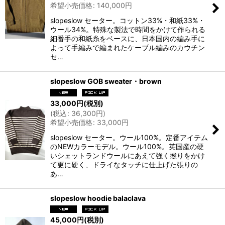
希望小売価格
:
140,000
円
slopeslow セーター。コットン33%・和紙33%・
ウール34%。特殊な製法で時間をかけて作られる
細番手の和紙糸をベースに、日本国内の編み手に
よって手編みで編まれたケーブル編みのカウチン
セ…
slopeslow GOB sweater・brown
33,000
円
(税別)
(
税込
:
36,300
円
)
希望小売価格
:
33,000
円
slopeslow セーター。ウール100%。定番アイテム
のNEWカラーモデル。ウール100%。英国産の硬
いシェットランドウールにあえて強く撚りをかけ
て更に硬く、ドライなタッチに仕上げた張りの
あ…
slopeslow hoodie balaclava
45,000
円
(税別)