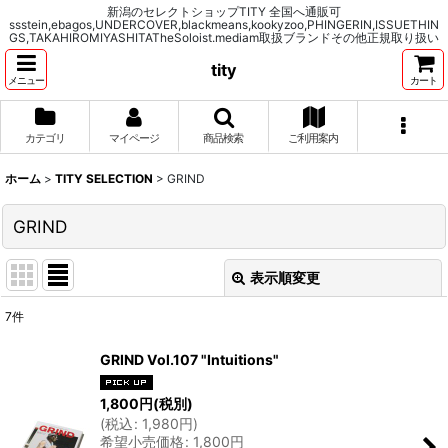
新潟のセレクトショップTITY 全国へ通販可
ssstein,ebagos,UNDERCOVER,blackmeans,kookyzoo,PHINGERIN,ISSUETHIN
GS,TAKAHIROMIYASHITATheSoloist.mediam取扱ブランドその他正規取り扱い
tity
メニュー
カート
カテゴリ
マイページ
商品検索
ご利用案内
ホーム
>
TITY SELECTION
>
GRIND
GRIND
表示順変更
閉じる
7
件
表示数
:
GRIND Vol.107 "Intuitions"
並び順
:
1,800
円
(税別)
(
税込
:
1,980
円
)
希望小売価格
:
1,800
円
絞り込む