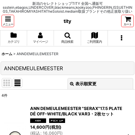
新潟のセレクトショップTITY 全国へ通販可
ssstein,ebagos,UNDERCOVER,blackmeans,kookyzoo,PHINGERIN,ISSUETHIN
GS,TAKAHIROMIYASHITATheSoloist.mediam取扱ブランドその他正規取り扱い
tity
メニュー
カート
カテゴリ
マイページ
商品検索
ご利用案内
ホーム
>
ANNDEMEULEMEESTER
ANNDEMEULEMEESTER
表示順変更
閉じる
4
件
表示数
:
ANN DEMEULEMEESTER "SERAX"17.5 PLATE
DÉ OFF-WHITE/BLACK VAR3・2枚セット
並び順
:
14,600
円
(税別)
(
税込
:
16,060
円
)
絞り込む